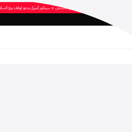
 الحركة الشعبية بالإفراج عن ناشطة محكوم عليها بالسجن
◆
سيناتور أميركي يدعو لوقف بيع ال