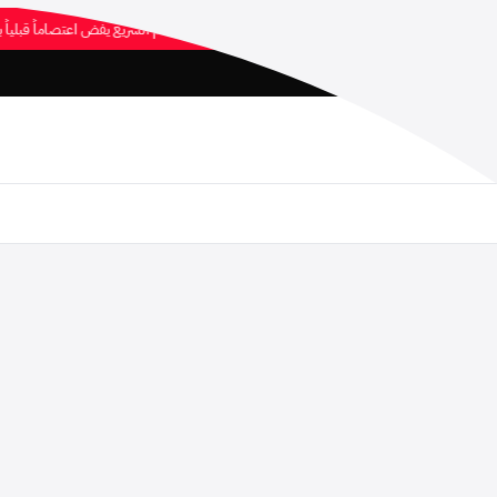
داد القبائل لا يستهدف سودانية أي قبيلة وأسرة دقلو تشادية
◆
الدعم السريع يفض اعتصاماً ق