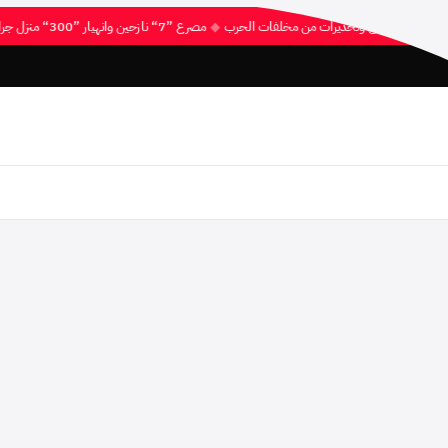
عام بالخرطوم بحري وتحذيرات من مخلفات الحرب
◆
مصرع ”7“ نازحين وانهيار ”300“ منزل جراء الأمطار الغزيرة بشمال كردفان