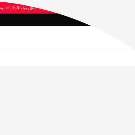
مصرع ”7“ نازحين وانهيار ”300“ منزل جراء الأمطار الغزيرة بشمال كردفان