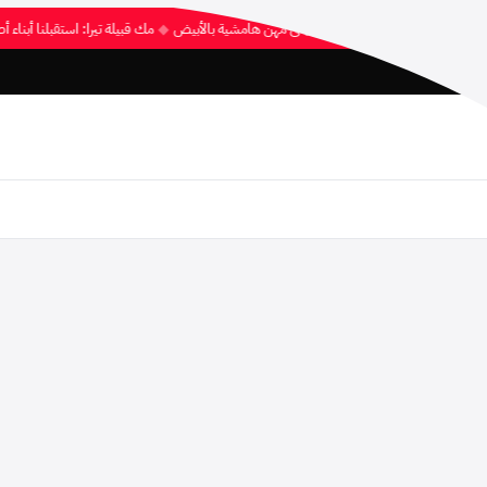
مات للحكومة باستهداف نازحين يعملون في مهن هامشية بالأبيض
◆
مك قبيلة تيرا: استقبلنا أبن