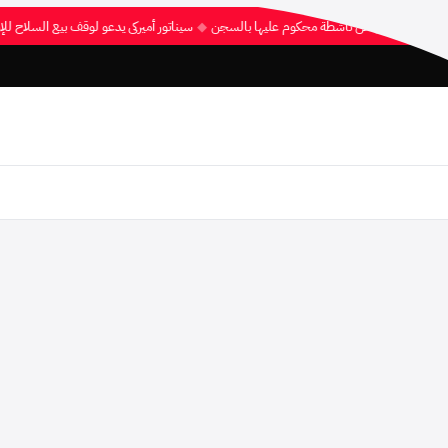
كة الشعبية بالإفراج عن ناشطة محكوم عليها بالسجن
◆
سيناتور أميركي يدعو لوقف بيع السلاح