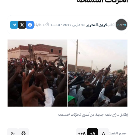
فريق التحرير
12 مارس 2017 · 18:10
⏱ 1 دقيقة
الكاتب
·
·
إطلاق سراح دفعه جديدة من أسري الحركات المسلحه
A++
A+
A
حجم الخط: