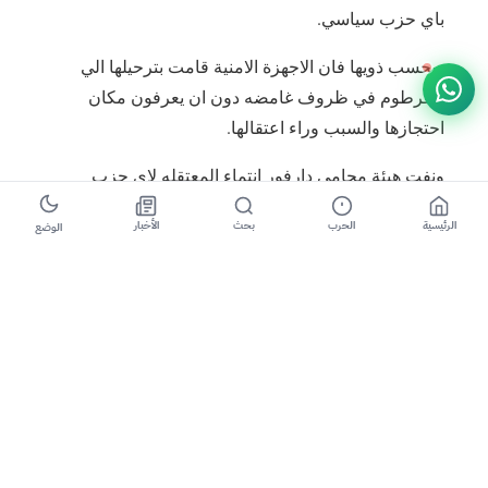
باي حزب سياسي.
وبحسب ذويها فان الاجهزة الامنية قامت بترحيلها الي
الخرطوم في ظروف غامضه دون ان يعرفون مكان
احتجازها والسبب وراء اعتقالها.
ونفت هيئة محامي دارفور انتماء المعتقله لاي حزب
سياسي وقالت بانها تعمل في مناصرة قضايا الحقوق
الرئيسية
الحرب
بحث
الأخبار
الوضع
والتصدي لإنتهاكات حقوق الشباب والطلاب خاصة طلاب
جامعة الفاشر.
وقالت الهيئة ان تسنيم حرمت من محيطها الخارجي ولم
تتمكن أسرتها من معرفة مكان تواجدها وأبلغ شقيقها
الهيئة بأنه أخبر بواسطة أستقبال الأمن بالخرطوم وأنه
بالإمكان إحضار ملابسها مما يشير لرغبة الأمن في إطالة
أمد إعتقالها.
وأبدت الهيئة قلقلها تجاه ما تعرضت له الناشطة تسنيم من