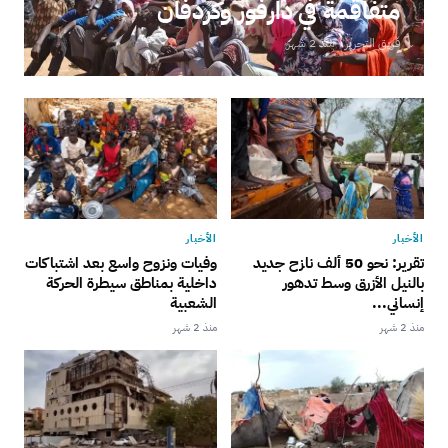
متفاقمة في دارفور وكردفان
فريق التحرير · منذ 2 شهر
الأخبار
الأخبار
تقرير: نحو 50 ألف نازح جديد
وفيات ونزوح واسع بعد اشتباكات
بالنيل الأزرق وسط تدهور
داخلية بمناطق سيطرة الحركة
إنساني...
الشعبية
منذ 2 شهر
منذ 2 شهر