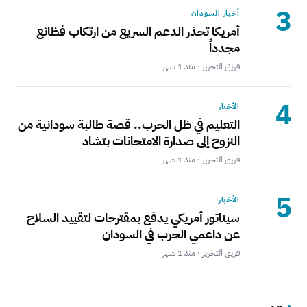
3
أخبار السودان
أمريكا تحذر الدعم السريع من ارتكاب فظائع
مجدداً
فريق التحرير · منذ 1 شهر
4
الأخبار
التعليم في ظل الحرب.. قصة طالبة سودانية من
النزوح إلى صدارة الامتحانات بتشاد
فريق التحرير · منذ 1 شهر
5
الأخبار
سيناتور أمريكي يدفع بمقترحات لتقييد السلاح
عن داعمي الحرب في السودان
فريق التحرير · منذ 1 شهر