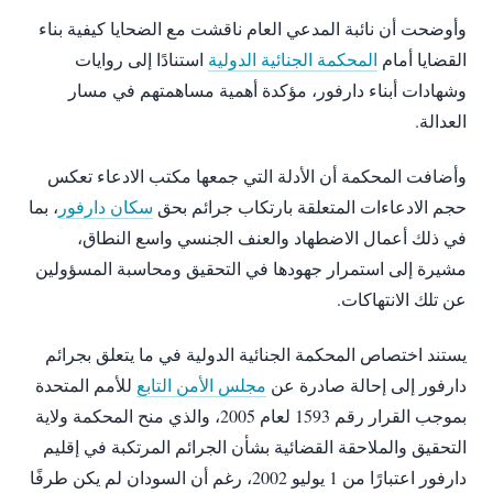
وأوضحت أن نائبة المدعي العام ناقشت مع الضحايا كيفية بناء
القضايا أمام
المحكمة الجنائية الدولية
استنادًا إلى روايات
وشهادات أبناء دارفور، مؤكدة أهمية مساهمتهم في مسار
العدالة.
وأضافت المحكمة أن الأدلة التي جمعها مكتب الادعاء تعكس
حجم الادعاءات المتعلقة بارتكاب جرائم بحق
سكان دارفور
، بما
في ذلك أعمال الاضطهاد والعنف الجنسي واسع النطاق،
مشيرة إلى استمرار جهودها في التحقيق ومحاسبة المسؤولين
عن تلك الانتهاكات.
يستند اختصاص المحكمة الجنائية الدولية في ما يتعلق بجرائم
دارفور إلى إحالة صادرة عن
مجلس الأمن التابع
للأمم المتحدة
بموجب القرار رقم 1593 لعام 2005، والذي منح المحكمة ولاية
التحقيق والملاحقة القضائية بشأن الجرائم المرتكبة في إقليم
دارفور اعتبارًا من 1 يوليو 2002، رغم أن السودان لم يكن طرفًا