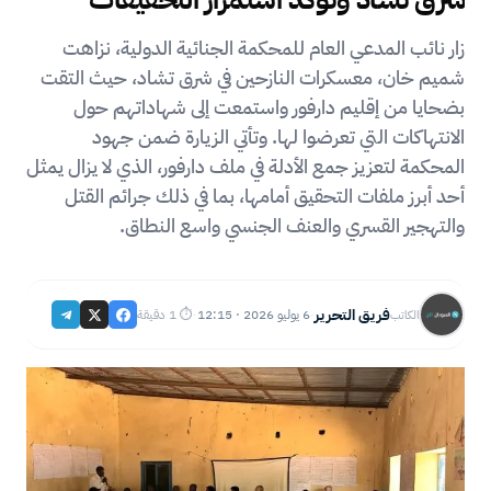
زار نائب المدعي العام للمحكمة الجنائية الدولية، نزاهت
شميم خان، معسكرات النازحين في شرق تشاد، حيث التقت
بضحايا من إقليم دارفور واستمعت إلى شهاداتهم حول
الانتهاكات التي تعرضوا لها. وتأتي الزيارة ضمن جهود
المحكمة لتعزيز جمع الأدلة في ملف دارفور، الذي لا يزال يمثل
أحد أبرز ملفات التحقيق أمامها، بما في ذلك جرائم القتل
والتهجير القسري والعنف الجنسي واسع النطاق.
فريق التحرير
6 يوليو 2026 · 12:15
⏱ 1 دقيقة
الكاتب
·
·