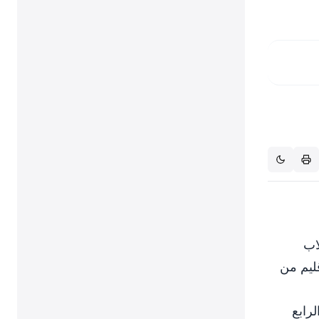
اب
قليم من
رابع