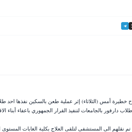
خطيرة أمس (الثلاثاء) إثر عملية طعن بالسكين نفذها احد طل
اب دارفور بالجامعات لتنفيذ القرار الجمهوري باعفاء أبناء الا
م نقلهم الى المستشفى لتلقى العلاج بكلية الغابات المستوى ال