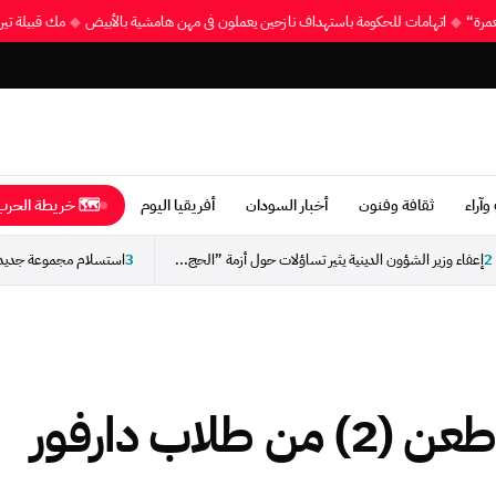
العمرة“
◆
اتهامات للحكومة باستهداف نازحين يعملون في مهن هامشية بالأبيض
◆
مك قبيلة تي
وآراء
ثقافة وفنون
أخبار السودان
أفريقيا اليوم
🗺 خريطة الحرب 
2
إعفاء وزير الشؤون الدينية يثير تساؤلات حول أزمة ”الحج...
3
القبض على (امنجي) طعن (2) من طلاب دارفور