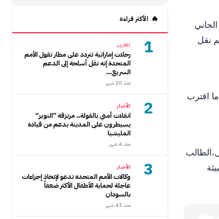
الأكثر قراءة
الجاني
م نقل
1
تقارير
رحلات إماراتية تتردد على مطار تقول الأمم
المتحدة إنه نقل أسلحة إلى الدعم
السريع...
منذ 20 شهر
ما اقترب
2
الأخبار
انفلات أمني بالفولة.. مرتزقة ”النوير“
يسيطرون على المدينة بدعم من قيادة
المليشيا
منذ 4 شهر
ل،الطالب
3
يئة
الأخبار
وكالات الأمم المتحدة تدعو لإتخاذ إجراءات
عاجلة لحماية الأطفال الأكثر ضعفاً
بالسودان
منذ 43 شهر