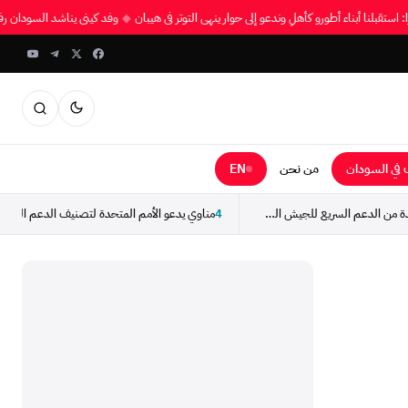
را: استقبلنا أبناء أطورو كأهلٍ وندعو إلى حوار ينهي التوتر في هيبان
◆
وفد كيني يناشد السودان 
في السودان
من نحن
EN
استسلام مجموعة جديدة من الدعم السريع للجيش السوداني
4