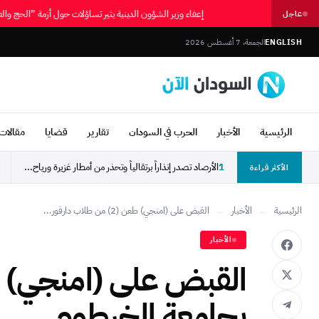
إعفاء وزير الشؤون الدينية يثير تساؤلات حول أزمة ”الحج و
عاجل
ENGLISH
الجمعة، 7 أغسطس 2026
الرئيسية
الأخبار
الحرب في السودان
تقارير
قضايا
مقالات 
1
الأرصاد تصدر إنذاراً برتقالياً وتحذر من أمطار غزيرة ورياح...
الأكثر قراءة
الرئيسية
←
الأخبار
←
القبض على (امنجي) طعن (2) من طلاب دارفور...
الأخبار
بجامعة الخرطوم