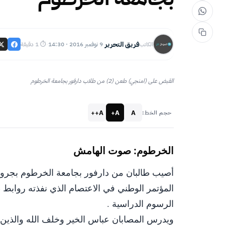
فريق التحرير
9 نوفمبر 2016 · 14:30
⏱ 1 دقيقة
الكاتب
·
·
القبض على (امنجي) طعن (2) من طلاب دارفور بجامعة الخرطوم
A++
A+
A
حجم الخط:
أصيب طالبان من دارفور بجامعة الخرطوم بجروح 
المؤتمر الوطني في الاعتصام الذي نفذته روابط طل
الرسوم الدراسية .
‎ويدرس المصابان عباس الخير وخلف الله والذين ت