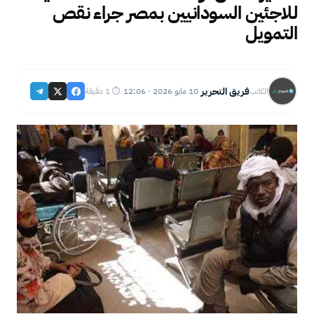
للاجئين السودانيين بمصر جراء نقص
التمويل
فريق التحرير
10 مايو 2026 · 12:06
⏱ 1 دقيقة
الكاتب
·
·