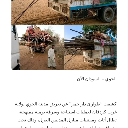
الخوي – السودان الآن
كشفت “طوارئ دار حمر” عن تعرض مدينة الخوي بولاية
غرب كردفان لعمليات استباحة وسرقة يومية ممنهجة،
تطال أثاث ومقتنيات منازل المدنيين العزل، وذلك تحت
إشراف وتواطؤ مباشر من عناصر متعاونة مع مليشيا