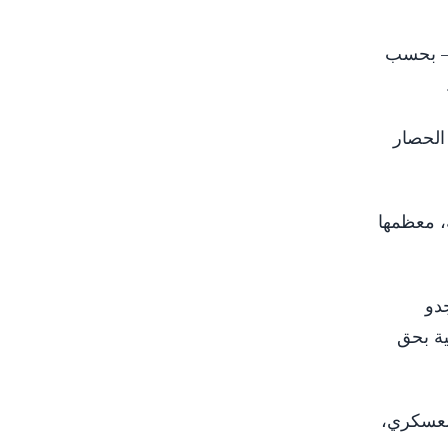
 – بحسب
 تشديد الحصار
ئها من 53 مقطع فيديو صُورت عند الخندق، وأحصت عبرها أكثر من 220 جثة، معظمها
دو
ية بحق
 الحصار والتصعيد العسكري،