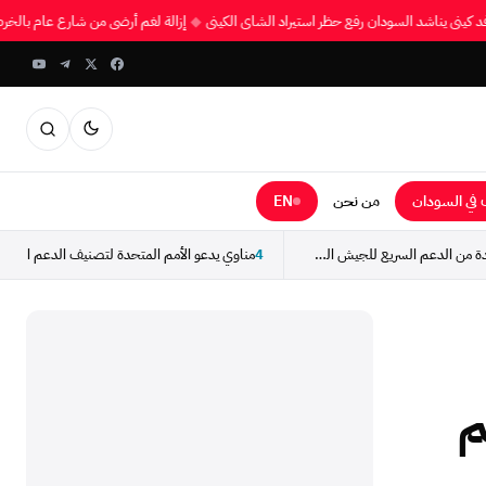
وفد كيني يناشد السودان رفع حظر استيراد الشاي الكيني
◆
إزالة لغم أرضي من شارع عام ب
في السودان
من نحن
EN
استسلام مجموعة جديدة من الدعم السريع للجيش السوداني
4
م