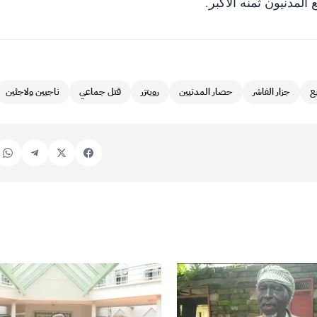
لمدنيون ثمنه الأكبر.
ع
جزار الفاشر
حصار المدنيين
رويتزر
قتل جماعي
ناجيين ولاجئين