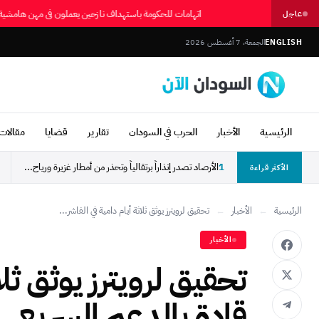
اتهامات للحكومة باستهداف نازحين يعملون في مهن هام
عاجل
ENGLISH
الجمعة، 7 أغسطس 2026
الرئيسية
الأخبار
الحرب في السودان
تقارير
قضايا
مقالات 
1
الأرصاد تصدر إنذاراً برتقالياً وتحذر من أمطار غزيرة ورياح...
الأكثر قراءة
الرئيسية
←
الأخبار
←
تحقيق لرويترز يوثق ثلاثة أيام دامية في الفاشر...
الأخبار
تحقيق لرويترز يوثق ثلا
قادة بالدعم السريع