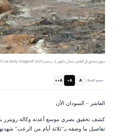
سوق محترق في الفاشر، شمال دارفور، 1 سبتمبر 2023 ©AFP via Getty Images
A++
A+
A
حجم الخط:
الفاشر – السودان الآن
كشف تحقيق بصري موسع أعدته وكالة رويترز با
تفاصيل ما وصفه بـ”ثلاثة أيام من الرعب” شهدتها