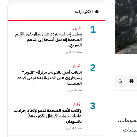
الأكثر قراءة
1
تقارير
رحلات إماراتية تتردد على مطار تقول الأمم
المتحدة إنه نقل أسلحة إلى الدعم
السريع...
منذ 20 شهر
2
الأخبار
انفلات أمني بالفولة.. مرتزقة ”النوير“
يسيطرون على المدينة بدعم من قيادة
المليشيا
منذ 4 شهر
3
الأخبار
وكالات الأمم المتحدة تدعو لإتخاذ إجراءات
عاجلة لحماية الأطفال الأكثر ضعفاً
معلومات،
بالسودان
ر 2025، موثقاً عمليات
منذ 43 شهر