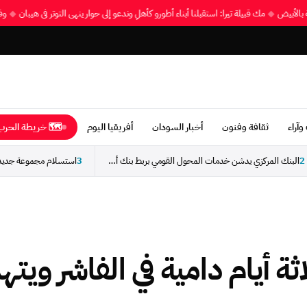
شية بالأبيض
◆
مك قبيلة تيرا: استقبلنا أبناء أطورو كأهلٍ وندعو إلى حوار ينهي التوتر في هيبان
◆
وآراء
ثقافة وفنون
أخبار السودان
أفريقيا اليوم
🗺 خريطة الحرب 
2
البنك المركزي يدشن خدمات المحول القومي بربط بنك أمدرمان...
3
ثة أيام دامية في الفاشر ويته