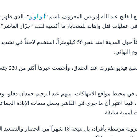
 الفاتح عبد الله إدريس المعروف باسم “
أبو لولو
“، الذي ظهر
ي عمليات قتل وإهانة للضحايا، ما أكسبه لقب “جزّار الفاشر”.
حفرت خندقاً حول المدينة امتد لنحو 56 كيلومتراً، استخدم لاحقاً في
 النهائي.
وقالت رويترز إنها تحققت مع شركا
 في محيط مواقع الانتهاكات، بينهم عبد الرحيم حمدان دقلو، وج
، فيما اعتبر أن ما جرى في الفاشر يحمل سمات الإبادة الجماع
ت أممية سابقة.
وخلص التحقيق إلى أن ما حدث لم يكن حادثة معزولة مرتبطة بأفراد، بل نتيجة 18 شهراً من