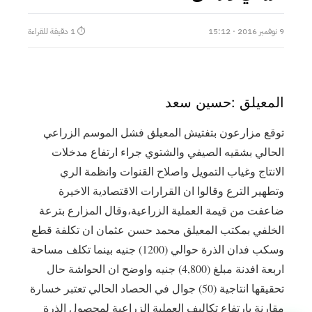
9 نوفمبر 2016 · 15:12
⏱ 1 دقيقة للقراءة
المعيلق :حسين سعد
توقع مزارعون بتفتيش المعيلق فشل الموسم الزراعي
الحالي بشقيه الصيفي والشتوي جراء ارتفاع مدخلات
الانتاج وغياب التمويل واصلاح القنوات وانظمة الري
وتطهير الترع وقالوا ان القرارات الاقتصادية الاخيرة
ضاعفت من قيمة العملية الزراعية،وقال المزارع بترعة
الخلفي بمكتب المعيلق محمد حسن عثمان ان تكلفة قطع
وسكب فدان الذرة حوالي (1200) جنيه بينما تكلف مساحة
اربعة افدنة مبلغ (4,800) جنيه واوضح ان الحواشة حال
تحقيقها انتاجية (50) جوال في الحصاد الحالي تعتبر خسارة
مقارنة بارتفاع تكاليف العملية الزراعية لمحصول الذرة