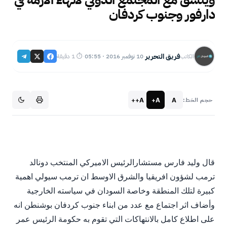
دارفور وجنوب كردفان
فريق التحرير
10 نوفمبر 2016 · 05:55
⏱ 1 دقيقة
الكاتب
·
·
A++
A+
A
حجم الخط:
قال وليد فارس مستشارالرئيس الاميركي المنتخب دونالد
ترمب لشؤون افريقيا والشرق الاوسط ان ترمب سيولي اهمية
كبيرة لتلك المنطقة وخاصة السودان في سياسته الخارجية
وأضاف اثر اجتماع مع عدد من ابناء جنوب كردفان بوشنطن انه
على اطلاع كامل بالانتهاكات التي تقوم به حكومة الرئيس عمر