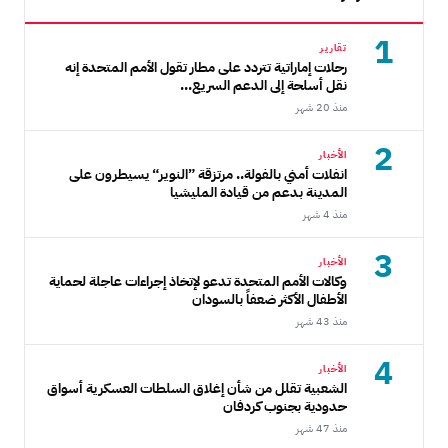
1
تقارير
رحلات إماراتية تتردد على مطار تقول الأمم المتحدة إنه
نقل أسلحة إلى الدعم السريع...
منذ 20 شهر
2
الأخبار
انفلات أمني بالفولة.. مرتزقة ”النوير“ يسيطرون على
المدينة بدعم من قيادة المليشيا
منذ 4 شهر
3
الأخبار
وكالات الأمم المتحدة تدعو لإتخاذ إجراءات عاجلة لحماية
الأطفال الأكثر ضعفاً بالسودان
منذ 43 شهر
4
الأخبار
الشعبية تقلل من شأن إغلاق السلطات العسكرية أسواق
حدودية بجنوب كردفان
منذ 47 شهر