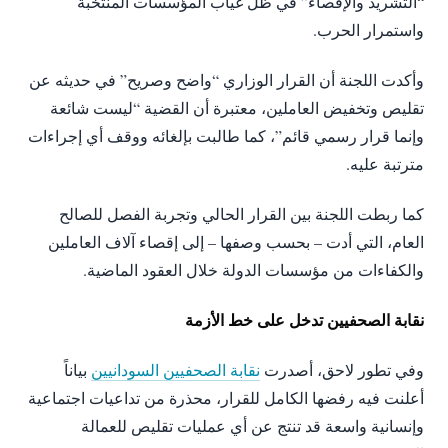
“التشريد والإقصاء” في ظل غياب المؤسسات المنتخبة
واستمرار الحرب.
وأكدت اللجنة أن القرار الوزاري “واضح وصريح” في حديثه عن
تقليص وتخفيض العاملين، معتبرة أن القضية “ليست شائعة
وإنما قرار رسمي قائم”، كما طالبت بإلغائه ووقف أي إجراءات
مترتبة عليه.
كما ربطت اللجنة بين القرار الحالي وتجربة الفصل للصالح
العام، التي أدت – بحسب وصفها – إلى إقصاء آلاف العاملين
والكفاءات من مؤسسات الدولة خلال العقود الماضية.
نقابة الصحفيين تدخل على خط الأزمة
وفي تطور لاحق، أصدرت
نقابة الصحفيين السودانيين
بياناً
أعلنت فيه رفضها الكامل للقرار، محذرة من تداعيات اجتماعية
وإنسانية واسعة قد تنتج عن أي عمليات تقليص للعمالة