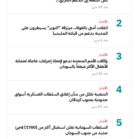
نقل أسلحة إلى الدعم السريع...
منذ 20 شهر
2
الأخبار
انفلات أمني بالفولة.. مرتزقة ”النوير“ يسيطرون على
المدينة بدعم من قيادة المليشيا
منذ 4 شهر
3
الأخبار
وكالات الأمم المتحدة تدعو لإتخاذ إجراءات عاجلة لحماية
الأطفال الأكثر ضعفاً بالسودان
منذ 43 شهر
4
الأخبار
الشعبية تقلل من شأن إغلاق السلطات العسكرية أسواق
حدودية بجنوب كردفان
منذ 47 شهر
5
الأخبار
السلطات السودانية تعلن استقبال أكثر من (1700) لاجئ
جديد من جنوب السودان