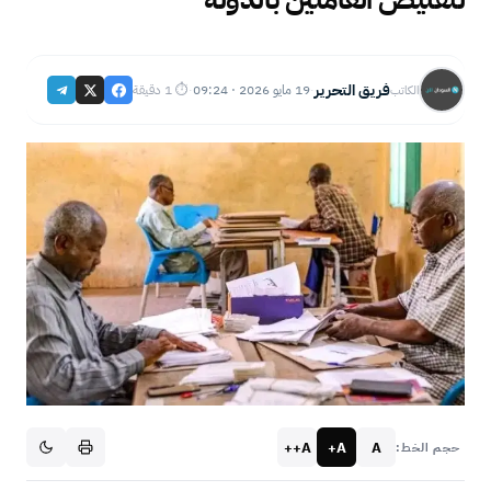
فريق التحرير
19 مايو 2026 · 09:24
⏱ 1 دقيقة
الكاتب
·
·
A++
A+
A
حجم الخط: