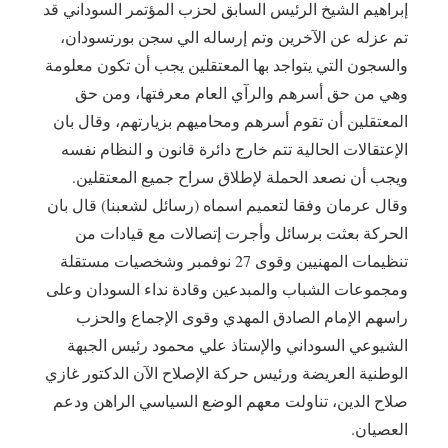
إبراهيم الشيخ الرئيس السابق لحزب المؤتمر السوداني قد
تم عزله عن الآخرين وتم إرساله الي سجن بورتسودان،
والسجون التي يتواجد بها المعتقلين يجب أن تكون معلومة
وهي من حق أسرهم والرآي العام معرفتها، ومن حق
المعتقلين أن تقوم أسرهم ومحاميهم بزيارتهم، وقال بان
الإعتقالات الحالية تتم خارج دائرة قانون و النظام نفسه
ويجب أن نصعد الحملة لإطلاق سراح جميع المعتقلين.
‎وقال عرمان وفقا لتعميم اسماه (رسائل لشعبنا) قال بان
الحركة بعثت برسائل وأجرت إتصالات مع قيادات من
تنظيمات المهنيين وقوى 27 نوفمبر وشخصيات مستقلة
ومجموعات الشباب والمبدعين وقادة نداء السودان وعلى
راسهم الإمام الصادق المهدي وقوى الإجماع والحزب
الشيوعي السوداني والإستاذ علي محمود رئيس الجبهة
الوطنية العريضة ورئيس حركة الإصلاح الآن الدكتور غازي
صلاح الدين، تناولت معهم الوضع السياسي الراهن ودعم
العصيان.