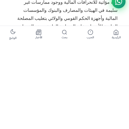
بيئة مؤاتية للانحرافات المالية ووجود ممارسات غير
سليم
ة في الهيئات والمصارف والبنوك والمؤسسات
المالية وأجهزة الحكم القومي والولائي بتغليب المصلحة
الخاصة للأصحاب على المصلحة العامة، ومنح التمويل
دون استيفاء الشروط.
الرئيسية
الحرب
بحث
الأخبار
الوضع
وكشف التقرير عن ثغرات في أنظمة البنوك والهيئات
والشركات، وزيادة في استدانة الحكومة من النظام
المصرفي بقيمة (3) مليارات جنيه، وعدم تطابق (1.1)
مليون جنيه في رصيد الاستدانة بكل حسابات بنك السودان
والحساب الختامي للمالية.
وبين التقرير عن ارتفاع المبالغ المجنبة بالدولار إلى (12.1)
مليون دولار، ووجود (10) وحدات حكومية تصرف خارج
الموازنة ومعها (3) ولايات، وكشف التقرير عن مديونية
الحكومة بحسابات بنك السودان لفروقات أسعار سعر
الصرف مقابل العملات الأجنبية البالغة (9) مليارات جنيه