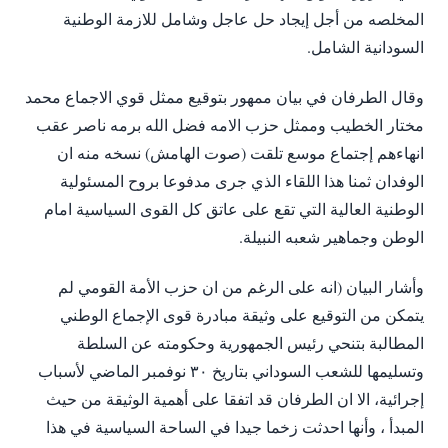
المخلصه من أجل إيجاد حل عاجل وشامل للازمة الوطنية
السودانية الشامل.
وقال الطرفان في بيان ممهور بتوقيع ممثل قوي الاجماع محمد
مختار الخطيب وممثل حزب الامه فضل الله برمه ناصر عقب
انهاءهم إجتماع موسع تلقت (صوت الهامش) نسخه منه ان
الوفدان ثمنا هذا اللقاء الذي جرى مدفوعا بروح المسئولية
الوطنية العالية التي تقع على عاتق كل القوى السياسية امام
الوطن وجماهير شعبه النبيلة.
وأشار البيان (انه على الرغم من ان حزب الأمة القومي لم
يتمكن من التوقيع على وثيقة مبادرة قوى الإجماع الوطني
المطالبة بتنحي رئيس الجمهورية وحكومته عن السلطة
وتسليمها للشعب السوداني بتاريخ ٣٠ نوفمبر الماضي لأسباب
إجرائية، الا ان الطرفان قد اتفقا على أهمية الوثيقة من حيث
المبدأ ، وأنها احدثت زخما جيدا في الساحة السياسية في هذا