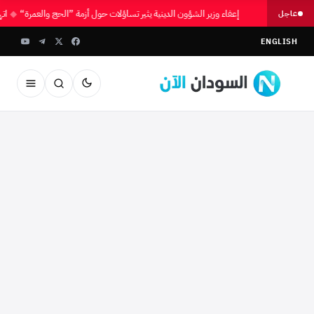
إعفاء وزير الشؤون الدينية يثير تساؤلات حول أزمة ”الحج والعمرة“
◆
ات
عاجل
ENGLISH