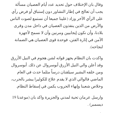
‎وقال بان الإختلاف حول تحديد عدد أيام العصيان مسألة
يجب أن تعالج في إطار التشاور دون إستباق أو فرض رآي
على الرآي الآخر وزاد (علينا جميعا أن نستمع لصوت الناس
والأرض من الذين ينفذون العصيان في داخل مدن وقرى
بلادنا، وأن نكون إيجابيين ومرنين وأن لا نسمح لأجهزة
الأمن في إثارة الفتن، فوحدة قوى العصيان هي الضمانة
لنجاحه).
‎واكدت بان النظام يجهز قواته لشن هجوم في النيل الأزرق
وقد أعلن والي النيل الأزرق أبوسروال عن ذلك. أبوسروال
ومن خلفه البشير سيلقنان درساً مثلما حدث في العام
الماضي فالوالي الذي لا يقدم علاج للكوليرا يبشر بالحرب،
وخلاص شعبنا وإنهاء الحروب يكمن في إسقاط النظام.
‎وارسل عرمان تحية لمدني والجزيرة واكد بان (موعدنا 19
ديسمبر) .