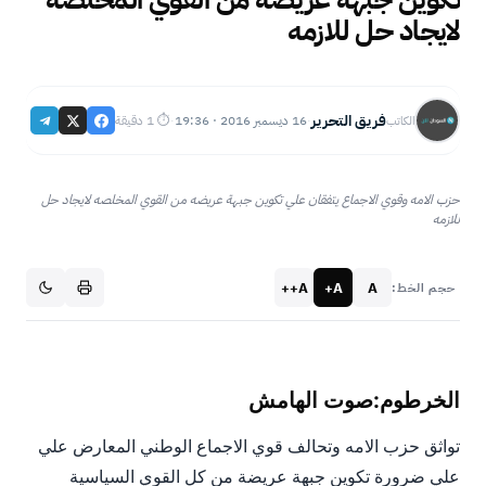
لايجاد حل للازمه
فريق التحرير
16 ديسمبر 2016 · 19:36
⏱ 1 دقيقة
الكاتب
·
·
حزب الامه وقوي الاجماع يتفقان علي تكوين جبهة عريضه من القوي المخلصه لايجاد حل
للازمه
A++
A+
A
حجم الخط:
الخرطوم:صوت الهامش
تواثق حزب الامه وتحالف قوي الاجماع الوطني المعارض علي
علي ضرورة تكوين جبهة عريضة من كل القوي السياسية