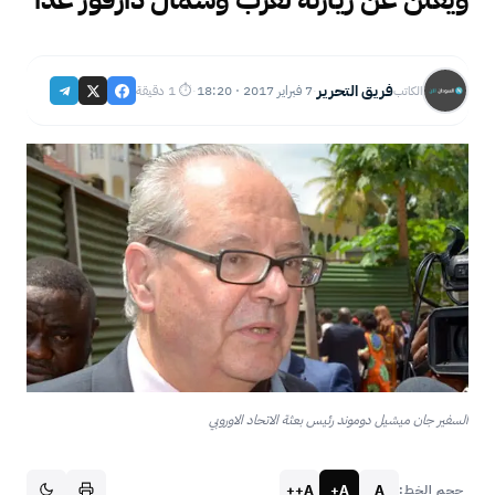
فريق التحرير
7 فبراير 2017 · 18:20
⏱ 1 دقيقة
الكاتب
·
·
السفير جان ميشيل دوموند رئيس بعثة الاتحاد الاوروبي
A++
A+
A
حجم الخط: