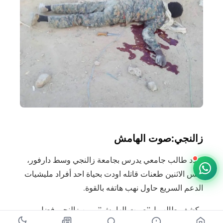
زالنجي:صوت الهامش
سدد طالب جامعي يدرس بجامعة زالنجي وسط دارفور،
أمس الاثنين طعنات قاتله اودت بحياة احد أفراد مليشيات
الدعم السريع حاول نهب هاتفه بالقوة.
وكشف طالب ل”صوت الهامش” ، من زالنجي فضل