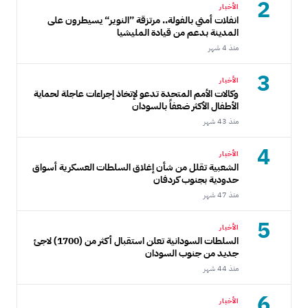
2
الأخبار
انفلات أمني بالفولة.. مرتزقة ”النوير“ يسيطرون على
المدينة بدعم من قيادة المليشيا
منذ 4 شهر
3
الأخبار
وكالات الأمم المتحدة تدعو لإتخاذ إجراءات عاجلة لحماية
الأطفال الأكثر ضعفاً بالسودان
منذ 43 شهر
4
الأخبار
الشعبية تقلل من شأن إغلاق السلطات العسكرية أسواق
حدودية بجنوب كردفان
منذ 47 شهر
5
الأخبار
السلطات السودانية تعلن استقبال أكثر من (1700) لاجئ
جديد من جنوب السودان
منذ 44 شهر
6
الأخبار