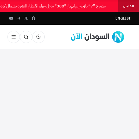
مصرع ”7“ نازحين وانهيار ”300“ منزل جراء الأمطار الغزيرة بشمال كردفان
عاجل
ENGLISH