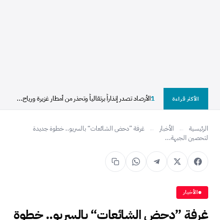
1
الأرصاد تصدر إنذاراً برتقالياً وتحذر من أمطار غزيرة ورياح...
الأكثر قراءة
الرئيسية
←
الأخبار
←
غرفة ”دحض الشائعات“ بالسريو.. خطوة جديدة
لتحصين الجبهة...
الأخبار
غرفة ”دحض الشائعات“ بالسريو.. خطوة