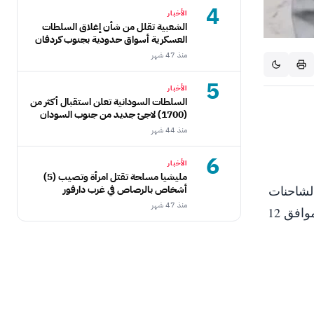
4
الأخبار
الشعبية تقلل من شأن إغلاق السلطات
العسكرية أسواق حدودية بجنوب كردفان
منذ 47 شهر
5
الأخبار
السلطات السودانية تعلن استقبال أكثر من
(1700) لاجئ جديد من جنوب السودان
منذ 44 شهر
6
الأخبار
مليشيا مسلحة تقتل امرأة وتصيب (5)
أشخاص بالرصاص في غرب دارفور
الشاحنات
منذ 47 شهر
والناقلات والمقطورات التي تتجاوز حمولتها 7 أطنان إلى داخل مدينة مدني، وذلك اعتباراً من يوم الأحد القادم الموافق 12