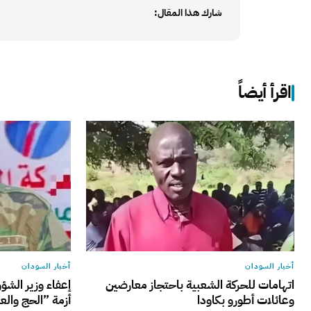
شارك هذا المقال:
اقرأ أيضاً
أخبار السودان
أخبار السودان
اتهامات للحركة الشعبية باحتجاز معارضين
إعفاء وزير الشؤ
وعائلات أطورو بكاودا
أزمة ”الحج والع