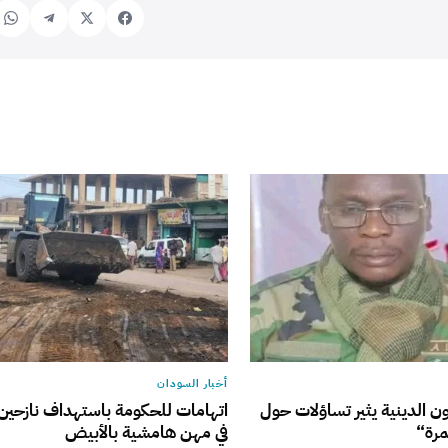
أخبار السودان
ون الدينية يثير تساؤلات حول
اتهامات للحكومة باستهداف نازحين
مرة“
في مهن هامشية بالأبيض