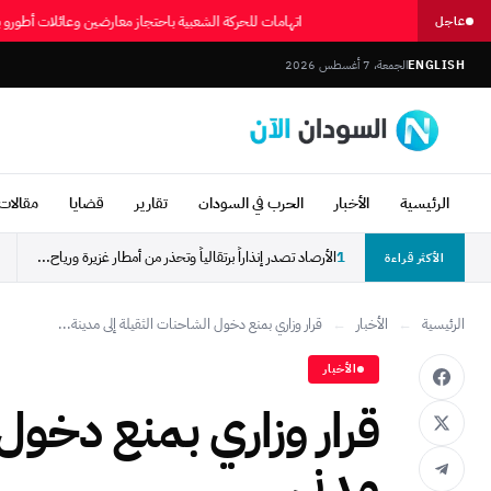
اتهامات للحركة الشعبية باحتجاز معارضين وعائلات أطور
عاجل
ENGLISH
الجمعة، 7 أغسطس 2026
الرئيسية
الأخبار
الحرب في السودان
تقارير
قضايا
مقالات 
1
الأرصاد تصدر إنذاراً برتقالياً وتحذر من أمطار غزيرة ورياح...
الأكثر قراءة
الرئيسية
←
الأخبار
←
قرار وزاري بمنع دخول الشاحنات الثقيلة إلى مدينة...
الأخبار
قرار وزاري بمنع دخول 
مدني