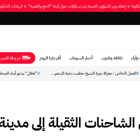
و بكاودا
◆
إعفاء وزير الشؤون الدينية يثير تساؤلات حول أزمة ”الحج والعمرة“
◆
اتهامات للح
وآراء
ثقافة وفنون
أخبار السودان
أفريقيا اليوم
🗺 خريطة الحرب 
2
العمل الخاص : معركة جبرة الشيخ حطمت نخبة الدعم...
3
الشاحنات الثقيلة إلى مدينة