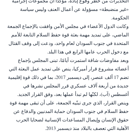
التحذيرات من خطر وقوع إبادة، مؤكدًا أنّ مجموعات إجرامية
«غير منضبطة» مسؤولة عن أعمال العنف وليس سياسة
الحكومة.
وكانت الدول الأعضاء في مجلس الأمن وافقت بالإجماع الجمعة
الماضي، على تمديد مهمة بعثة قوة حفظ السلام التابعة للأمم
المتحدة في جنوب السودان لعام واحد، ودعت إلى وقف القتال
مع دخول الحرب عامها الرابع في هذا البلد.
وبعد مفاوضات شاقة استمرت أيامًا، تبنى المجلس بإجماع
أعضائه مشروع قرار أميركيا، ينص على تمديد عمل البعثة التي
تضم 17 ألف عنصر، إلى ديسمبر 2017، بما في ذلك قوة إقليمية
جديدة من أربعة آلاف عسكري قرر المجلس نشرها في
أغسطس (آب)، لكنّها لم تبدأ عملها بعد، وفق القرار الجديد.
وينص القرار، الذي جرى تبنّيه الجمعة، على أن تبقى مهمة قوة
حفظ السلام في جنوب السودان حماية المدنيين والدفاع عن
حقوق الإنسان وإيصال المساعدات الإنسانية لضحايا الحرب
الأهلية التي تعصف بالبلاد منذ ديسمبر 2013.