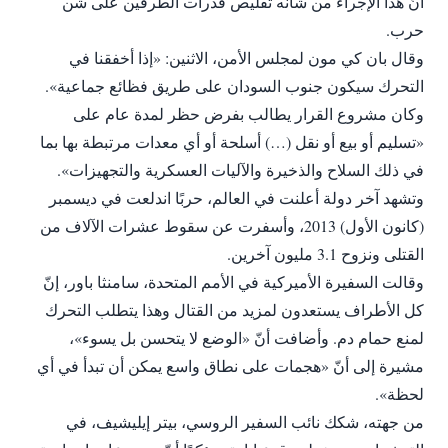
أنّ هذا الإجراء من شأنه تقليص قدرات الطرفين على شن
حرب.
وقال بان كي مون لمجلس الأمن، الاثنين: «إذا أخفقنا في
التحرك سيكون جنوب السودان على طريق فظائع جماعية».
وكان مشروع القرار يطالب بفرض حظر لمدة عام على
«تسليم أو بيع أو نقل (…) أسلحة أو أي معدات مرتبطة بها بما
في ذلك السلاح والذخيرة والآليات العسكرية والتجهيزات».
وتشهد آخر دولة أعلنت في العالم، حربًا اندلعت في ديسمبر
(كانون الأول) 2013، وأسفرت عن سقوط عشرات الآلاف من
القتلى ونزوح 3.1 مليون آخرين.
وقالت السفيرة الأميركية في الأمم المتحدة، سامنثا باور، إنّ
كل الأطراف يستعدون لمزيد من القتال وهذا يتطلب التحرك
لمنع حمام دم. وأضافت أنّ «الوضع لا يتحسن بل يسوء»،
مشيرة إلى أنّ «هجمات على نطاق واسع يمكن أن تبدأ في أي
لحظة».
من جهته، شكك نائب السفير الروسي، بيتر إيليشيف، في