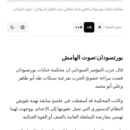
محكمة جنايات بورتسودان تقضي ببراءة معتقلي حزب المؤتمر السوداني - صوت الهامش
A++
A+
A
حجم الخط:
بورتسودان:صوت الهامش
قال حزب المؤتمر السوداني ان محكمة جنايات بورتسودان
قضت ببراءة عضويّ الحزب بفرعية سنكات طه أبو طاهر
وعلي أبو محمد.
وكانت المحكمة قد أسقطت في جلسةٍ سابقة تهمة تقويض
النظام الدستوري التي تصل عقوبتها إلى الاعدام، ووجهت لهما
تهمتي معارضة السلطة العامة بالعنف أو القوة الجنائية.