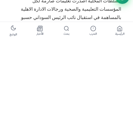
السلطات المحلية أصدرت تعليمات صارمة لكل
المؤسسات التعليمية والصحية ورجالات الادارة الاهلية
بالمساهمة في استقبال نائب الرئيس السوداني حسبو
عبدالرحمن الذي وصل المدينة صباح اليوم (الثلاثاء).
الرئيسية
الحرب
بحث
الأخبار
الوضع
وقال مواطن ل”صوت الهامش” فضل حجب اسمه ان
معتمد المحلية شخصيا أشرف علي إجبار المواطنين
المشاركة في استقبال نائب الرئيس فضلا عن انه أصدر
قررات باغلاق السوق الكبير بجانب اغلاق المدارس حتي
بعد إنتهاء الزيارة.
وكشف المواطن الذي تحدث من كتم ان السلطات دفعت
بتعزيزات امنية غير مسبوقة منذ ليلة أمس الاول (الاحد)
بجانب الانتشار الكثيف للمليشيات المسلحه التي تشارك
فيما يسمي بلجان الحشد وأكد بان المليشيات ارسلت
تهديدات لكل التجار بضرورة اغلاق متاجرها وان كل من
يخالف ذلك سيتعرض للعقاب وكشف عن الاعتداء علي