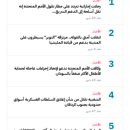
1
تقارير
رحلات إماراتية تتردد على مطار تقول الأمم المتحدة إنه
نقل أسلحة إلى الدعم السريع...
منذ 20 شهر
2
الأخبار
انفلات أمني بالفولة.. مرتزقة ”النوير“ يسيطرون على
المدينة بدعم من قيادة المليشيا
منذ 4 شهر
3
الأخبار
وكالات الأمم المتحدة تدعو لإتخاذ إجراءات عاجلة لحماية
الأطفال الأكثر ضعفاً بالسودان
منذ 43 شهر
4
الأخبار
الشعبية تقلل من شأن إغلاق السلطات العسكرية أسواق
حدودية بجنوب كردفان
منذ 47 شهر
5
الأخبار