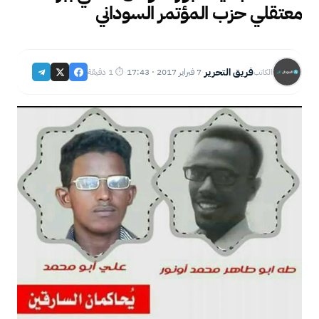
معتقلي حزب المؤتمر السوداني
فريق التحرير
7 فبراير 2017 · 17:43
⏱ 1 دقيقة
الكاتب
·
·