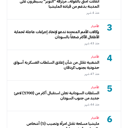
انفلات أمني بالفولة.. مرتزقة ”النوير“ يسيطرون على
المدينة بدعم من قيادة المليشيا
منذ 4 شهر
3
الأخبار
وكالات الأمم المتحدة تدعو لإتخاذ إجراءات عاجلة لحماية
الأطفال الأكثر ضعفاً بالسودان
منذ 43 شهر
4
الأخبار
الشعبية تقلل من شأن إغلاق السلطات العسكرية أسواق
حدودية بجنوب كردفان
منذ 47 شهر
5
الأخبار
السلطات السودانية تعلن استقبال أكثر من (1700) لاجئ
جديد من جنوب السودان
منذ 44 شهر
6
الأخبار
مليشيا مسلحة تقتل امرأة وتصيب (5) أشخاص