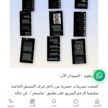
الخرطوم – السودان الآن
كشفت تسريبات حصرية من داخل غرف التنسيق الخاصة
بمليشيا الدعم السريع على تطبيق “ماسنجر”، عن حالة
من الانهيار المعنوي الواضح وسط الأبواق الإعلامية التابعة
الرئيسية
الحرب
بحث
الأخبار
للمليشيا، وذلك بعد الفشل المتكرر لمخططاتهم الرامية
الوضع