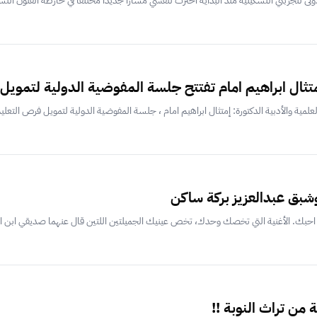
أولى لتجربتي التشكيلية منذ البداية أخترت لنفسي مساراَ جديداً مختلفاَ في خارطة الفنون التش
متثال ابراهيم امام تفتتح جلسة المفوضية الدولية لتمويل
مية والأدبية الدكتورة: إمتثال ابراهيم امام ، جلسة المفوضية الدولية لتمويل فرص التعلي
وشبق عبدالعزيز بركة ساكن
، احبك. الأغنية التي تخصك وحدك، تخص عينيك الجميلتين اللتين قال عنهما صديقي ابن ال
 ﻣﻦ ﺗﺮﺍﺙ ﺍﻟﻨﻮﺑﺔ !!