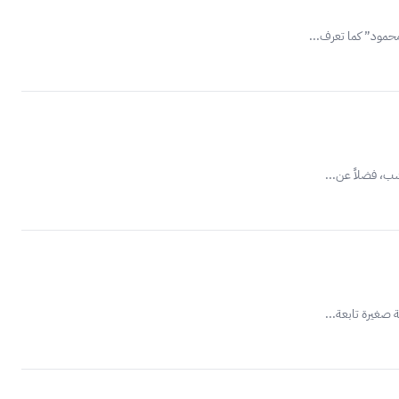
محمود” كما تعرف...
شب، فضلاً عن...
 صغيرة تابعة...