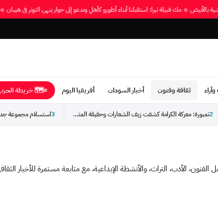
مشية بالأبيض
◆
مك قبيلة تيرا: استقبلنا أبناء أطورو كأهلٍ وندعو إلى حوار ينهي التوتر في هيبان
وآراء
ثقافة وفنون
أخبار السودان
أفريقيا اليوم
🗺 خريطة الحرب 
2
تمبورة: معركة الكرامة كشفت زيف الشعارات وحقيقة المتاجرين بالوطن
3
فنون، الأدب، التراث، والأنشطة الإبداعية، مع متابعة مستمرة للأخبار الثقافي