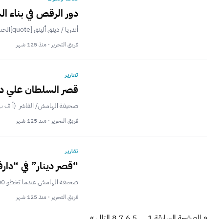
دور الرقص في بناء ال
أندريا / دينق ألينق [quote]الحب يعلم الحمر الرقص (مثل فرنسي)[/quote] يحتل الرقص مكانة عالية في المجتمعات الأفريقية حيث أنه ممارسة قديمة يتم فيها التفاعل...
فريق التحرير · منذ 125 شهر
تقارير
قصر السلطان علي دي
صحيفة الهامش/ الفاشر (أ ف ب) 
فريق التحرير · منذ 125 شهر
تقارير
“قصر دينار” في “دار
صحيفة الهامش عندما تخطو 500 متر فقط داخل رواق قصر السلطان “علي دينار”، الذي شيدته أنامل عثمانية، يعود بك الزمان إلى نحو...
فريق التحرير · منذ 125 شهر
« الصفحة السابقة
1
…
5
6
7
8
التالي »