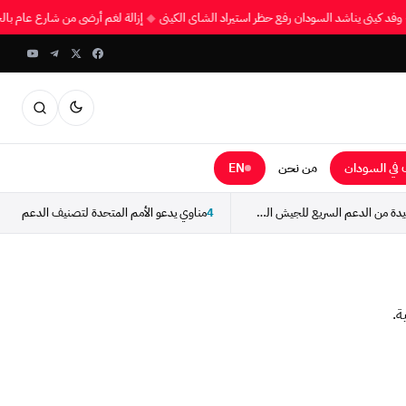
◆
وفد كيني يناشد السودان رفع حظر استيراد الشاي الكيني
◆
إزالة لغم أرضي من شارع عام 
في السودان
من نحن
EN
استسلام مجموعة جديدة من الدعم السريع للجيش السوداني
4
ة.