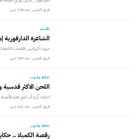
الخرطوم _ أسيل نور في القراءة ال
فريق التحرير · منذ 118 شهر
الأخبار
الشاعرة الدارفورية إ
صوت الهامش افتتحت النابغة العل
فريق التحرير · منذ 120 شهر
ثقافة وفنون
اللحن الاكثر قدسية 
احبك: أريد أن اغني هذه الأغنية
فريق التحرير · منذ 121 شهر
ثقافة وفنون
ﺭﻗﺼﺔ ﺍﻟﻜﻤﺒﻼ .. ﺣﻜﺎﻳﺔ