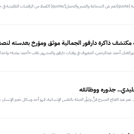
ﺑﺔ ﺑﺎﻋﺘﺒﺎﺭﻫﺎ...
 مكتشف ذاكرة دارفور الجمالية موثق ومؤرخ بعدسته لنص
لفنان أحمد عبدالرحمن، المعروف في ولايات دارفور والمشهور بلقب «أحمد بيضة» واحدا من 
قليدي.. جذوره ووظائفه
ر عبد الفتاح المسرح فنٌّ وثيقُ الصلة بالنفس الإنسانية، فهو أحد وسائل تعبير الإنسان عن