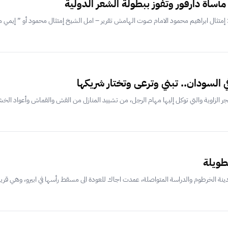
ساة دارفور وتفوز ببطولة الشعر الدولية
رة: إمتثال ابراهيم محمود الامام صوت الهامش تقرير – امل الشيخ إمتثال محمود أو ” إيمي 
في السودان.. تبني وترعى وتختار شريكها
حجر الزاوية والتي توكل إليها مهام الرجل، من تشييد المنازل من القش والقماش وأعواد الخ
طويلة
نة الخرطوم والدراسة المتواصلة، عمدت اجاك للعودة الى مسقط رأسها في ابيرو، وهي قرية