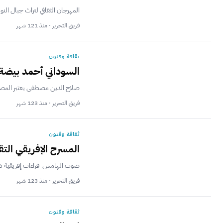
المهرجان الثقافي لتراث جبال النوبة [quote]ﺗﻌﺒﺮ ﻋﻦ ﺍﻟﺸﺠﺎﻋﺔ ﻭﺍﻟﺼﺒﺮ ﻭﺍﻟﺘﺤﻤﻞ[/quote] ﺍﻟﻜﻤﺒﻼ ﻣﻦ ﺍﻟﺮﻗﺼﺎﺕ ﺍﻟﺘﻘﻠﻴﺪﻳﺔ ﻓﻲ ﺟﻨﻮﺏ ﻛﺮﺩﻓﺎﻥ، ﻭﺗﺸﺘﻬﺮ ﺑﻬﺎ ﻗﺒﺎﺋﻞ ﺍﻟﻨﻮ
فريق التحرير · منذ 121 شهر
ثقافة وفنون
السوداني أحمد بيضة
صلاح الدين مصطفى يعتبر المصورا
فريق التحرير · منذ 123 شهر
ثقافة وفنون
المسرح الإفريقي الت
صوت الهامش قراءات إفريقية د. عم
فريق التحرير · منذ 123 شهر
ثقافة وفنون