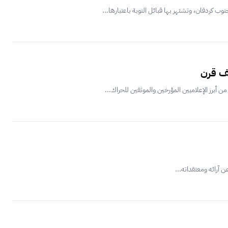
ف قرن
أبرز الإعلاميين المؤرخين والموثقين للحراك...
 آرائه ومعتقداته...