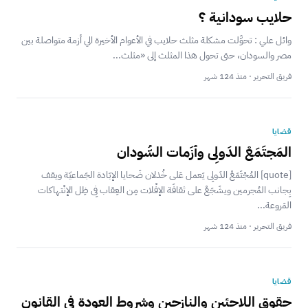
حلايب سودانية ؟
وائل علي : تحوَّلت مشكلة مثلث حلايب في الأعوام الأخيرة الي أزمة متواصلة بين
مصر والسودان، حتى تحول هذا المثلث إلى «مثلث...
فريق التحرير · منذ 124 شهر
قضايا
المَجتَمَعْ الدَولِى وأزَمات السُّودان
[quote] المُجْتَمَعْ الدَولِى يَعمل عَلى خُذلان ضَحايا الإبَادة الجَماعيّة ويقف
بِجانب المُجرمين ويشَجَعْ على ثقافَة الإفْلات مِن العِقاب فِى ظِل الإنْتهاكات
المَروعة...
فريق التحرير · منذ 124 شهر
قضايا
حقوق اللاجئين والنازحين وشروط العودة في القانون