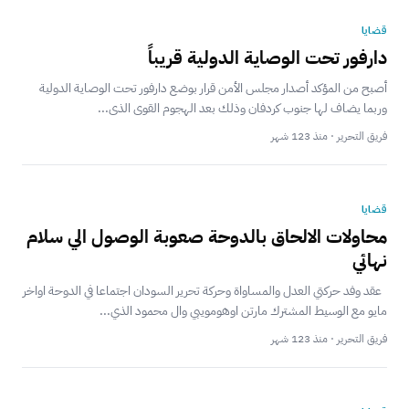
قضايا
دارفور تحت الوصاية الدولية قريباً
أصبح من المؤكد أصدار مجلس الأمن قرار بوضع دارفور تحت الوصاية الدولية
وربما يضاف لها جنوب كردفان وذلك بعد الهجوم القوى الذى...
فريق التحرير · منذ 123 شهر
قضايا
محاولات الالحاق بالدوحة صعوبة الوصول الي سلام
نهائي
عقد وفد حركتي العدل والمساواة وحركة تحرير السودان اجتماعا في الدوحة اواخر
مايو مع الوسيط المشترك مارتن اوهومويبي وال محمود الذي...
فريق التحرير · منذ 123 شهر