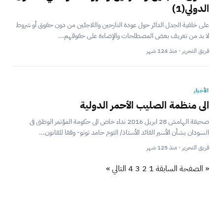
الدولي(1)
على خلفية الجدل الدائر حول عودة النازحين واللاجئين من دون حقوق أو شروط
لا بد من تعريف بعض المصطلحات والإضاءة على حقوقهم...
فريق التحرير · منذ 124 شهر
الأخبار
الى منظمة الصليب الأحمر الدولية
صحيفة الهامش 28 ابريل 2016 نداء خاص الى حكومة المؤتمر الوطنى فى
السودان بشأن الأسير القائد الأستاذ/ التوم حامد توتو- وفقا للقانون...
فريق التحرير · منذ 125 شهر
« الصفحة السابقة
1
2
3
4
التالي »