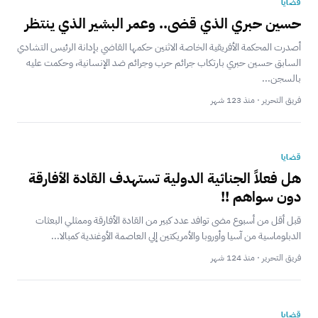
قضايا
حسين حبري الذي قضى.. وعمر البشير الذي ينتظر
أصدرت المحكمة الأفريقية الخاصة الاثنين حكمها القاضي بإدانة الرئيس التشادي
السابق حسين حبري بارتكاب جرائم حرب وجرائم ضد الإنسانية، وحكمت عليه
بالسجن...
فريق التحرير · منذ 123 شهر
قضايا
هل فعلاً الجنائية الدولية تستهدف القادة الأفارقة
دون سواهم !!
قبل أقل من أسبوع مضى توافد عدد كبير من القادة الأفارقة وممثلي البعثات
الدبلوماسية من آسيا وأوروبا والأمريكتين إلي العاصمة الأوغندية كمبالا...
فريق التحرير · منذ 124 شهر
قضايا