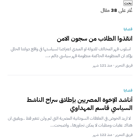
بحث
عُثر على
38
مقال
قضايا
انقذوا الطلاب من سجون الامن
اسلوب قهر المخالف للدولة او المبدي اعتراضا لسياستها في واقع دولتنا الحالي
يؤكد ان المنظومة الحاكمة منظومة قهر سياسي دائم ،...
فريق التحرير · منذ 121 شهر
قضايا
أناشد الإخوة المصريين بإطلاق سراح الناشط
السياسي قاسم المهداوي
لا اريد الخوض في العلاقات السودانية المصرية التي لم ولن تتغير قط ..ويقيني ان
هناك عقبات ومطبات لا يمكن تجاوزها.. واصبحت...
فريق التحرير · منذ 122 شهر