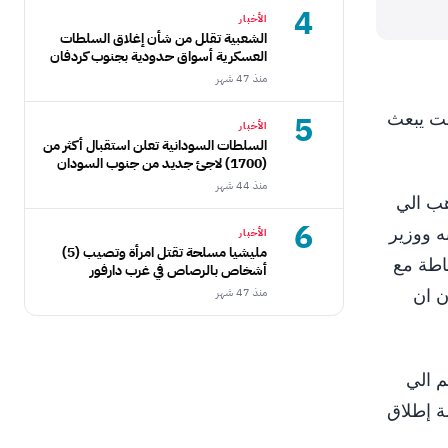
4
الأخبار
الشعبية تقلل من شأن إغلاق السلطات
العسكرية أسواق حدودية بجنوب كردفان
منذ 47 شهر
قت يبعث
5
الأخبار
السلطات السودانية تعلن استقبال أكثر من
(1700) لاجئ جديد من جنوب السودان
منذ 44 شهر
هب الي
6
ه ووزير
الأخبار
مليشيا مسلحة تقتل امرأة وتصيب (5)
اطة مع
أشخاص بالرصاص في غرب دارفور
ن ان
منذ 47 شهر
م الي
ة إطلاق