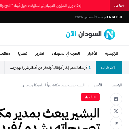
إعفاء وزير الشؤون الدينية يثير تساؤلات حول أزمة ”الحج
عاجل
ENGLISH
الجمعة، 7 أغسطس 2026
الرئيسية
الأخبار
الحرب في السودان
تقارير
قضايا
مقالات 
1
الأرصاد تصدر إنذاراً برتقالياً وتحذر من أمطار غزيرة ورياح...
الأكثر قراءة
الرئيسية
←
الأخبار
←
البشير يبعث بمدير مكتبه سراً الي امريكا وعرمان...
الأخبار
البشير يبعث بمدير مكتب
تصريحاته بشده /فيدي