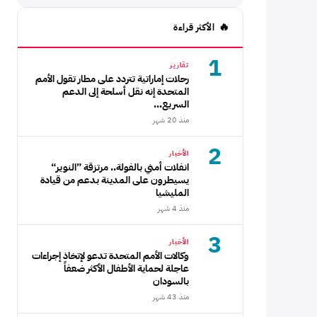
الأكثر قراءة
1
تقارير
رحلات إماراتية تتردد على مطار تقول الأمم
المتحدة إنه نقل أسلحة إلى الدعم
السريع...
منذ 20 شهر
2
الأخبار
انفلات أمني بالفولة.. مرتزقة ”النوير“
يسيطرون على المدينة بدعم من قيادة
المليشيا
منذ 4 شهر
3
الأخبار
وكالات الأمم المتحدة تدعو لإتخاذ إجراءات
عاجلة لحماية الأطفال الأكثر ضعفاً
بالسودان
منذ 43 شهر