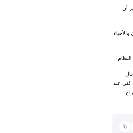
ر أن
 المدن والأحياء
النظام.
جال
 غنى عنه
راح