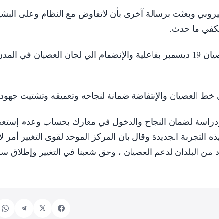
يروبي وبعثت برسالة آخرى بأن لاتفاوض مع النظام وعلى البشي
يكفي ما حدث.
ودعا أعضاء الحركة وجماهيرها للمشاركة في عصيان 19 ديسمبر بفاعلية والإنضمام الي لجان العصيان في
 خط العصيان والإنتفاضة ضمانة لنجاحه وتعميقه وتشتيت جهود 
نة ودراسة لضمان النجاح والدخول في معارك بحساب وعدم إستع
ه التجربة الجديدة وقال بان المركز الموحد لقوى التغيير أمر لا
 من البلدان لدعم العصيان ، وحق شعبنا في التغيير وإطلاق س