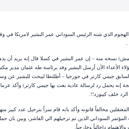
ن الهجوم الذي شنه الرئيس السوداني عمر البشير لامريكا في و
.
) نسخه منه – إن عمر البشير في كسلا قال إنه يريد أن يذ
اء الأعداء الآن أرسل البشير وفد برئاسة طه عثمان مدير مكتب
السابق جيمي كارتر في جورجيا – أطلنطا ليبحث للبشير عن وس
جة إنه يحمل رد لرسالة عادية بعث بها جيمي كارتر) وأكد عرما
لرد خلف كيبورد!!.
معتقلين مخالفاً قانونه وأكد بانه قام سراً بترحيل عدد كبير منه
مؤتمر السوداني الذين تم ترحيلهم الي الفاشر، وبين بان حمل
إهتمام داخالياً وخارجياً.