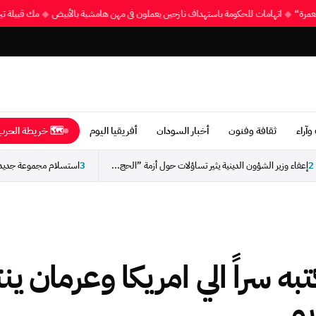
 والعمرة“
◆
اتهامات للحكومة باستهداف نازحين يعملون في مهن هامشية بالأبيض
◆
مك قبيلة 
وآراء
ثقافة وفنون
أخبار السودان
أفريقيا اليوم
🗺 خريطة الحرب 
2
إعفاء وزير الشؤون الدينية يثير تساؤلات حول أزمة ”الحج...
3
ه سراً الي امريكا وعرمان ين
و