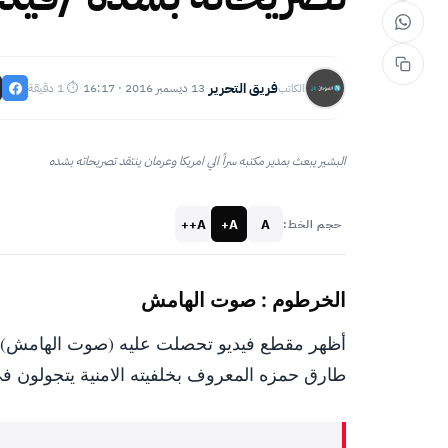
فريق التحرير
13 ديسمبر 2016 · 16:17
⏱ 1 دقيقة
الكاتب
·
·
البشير يبعث بمدير مكتبه سراً الي امريكا وعرمان ينتقد تصريحاته بشده
A++
A+
A
حجم الخط:
الخرطوم : صوت الهامش
أظهر مقطع فيديو تحصلت عليه (صوت الهامش)،م
طارق حمزه المعروف بخلفيته الامنية يتجولون ف