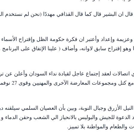
 ان البشير قال كما قال القذافي مهددًا (نحن لم نستخدم الق
 وعزيمة وإعداد وأعتبر ان فكرة حكومة الظل وإقتراح الأسماء
هو إقتراح سابق لاوانه، وأضاف ( علينا الإتفاق على البرنامج 
اتصالات لعقد إجتماع عاجل لقيادة نداء السودان وأعلن عن تر
وإقتراحهم أن تجرى مشاورات في نفس الوقت م
يل الأزرق وجبال النوبة، وبين بأن العصيان السلمي سيلقنه در
 الدعوة للجيش والبوليس بالانحياز الي الشعب وحقن الدماء و
 والطعام والمواطنة بلا تمييز.