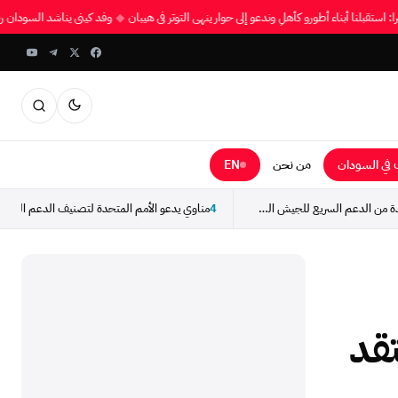
تيرا: استقبلنا أبناء أطورو كأهلٍ وندعو إلى حوار ينهي التوتر في هيبان
◆
وفد كيني يناشد السودان
في السودان
من نحن
EN
استسلام مجموعة جديدة من الدعم السريع للجيش السوداني
4
تقد