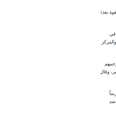
وة بعد)
 في
والمركز
حيبهم
ع كتل ومجموعات المعارضة الآخرى والمهنيين وقوى 27 نوفمبر، وقال
ساً
 ضد