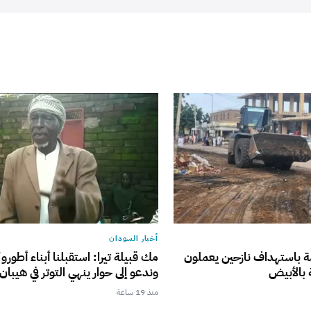
أخبار السودان
ة باستهداف نازحين يعملون
مك قبيلة تيرا: استقبلنا أبناء أطورو 
بالأبيض
وندعو إلى حوار ينهي التوتر في هيبان
منذ 19 ساعة