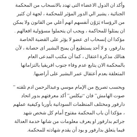
وأكد ان الدول الاعضاء التى تهدد بالانسحاب من المحكمة
الجنائية ، يشير الي الدور المؤثر للمحكمة ، لجهة ان كثير
من الرؤساء يَرَوْن أنفسهم انهم أعلي من القانون ولا يمكن
ان يمثلوا للمحاكمة ، ويجب ان يتحملوا مسؤولية افعالهم .
مؤكدا ان إنسحاب اى عضو لا يؤثر على القضية الخاصة
بدارفور، و لا أحد يستطيع أن يمنح البشير اى حصانة ، لأن
هنالك مذكرة اعتقال ، كما أن مكتب المدعى العام
بالمحكمة الان يتابع عدم وفاء جنوب افريقيا بالتزاماتها
المتعلقة بعدم أعتقال عمر البشير على أراضيها.
وبحسب تصريح من الإمام موسي وعبدالرحمن ادم تلقته ”
صوت الهامش” فان “نيكلس” أكد معرفتهم بدور اتحاد
دارفور ومختلف المنظمات السودانية بأوربا وكيفية عملهم
، مؤكدا أن باب المحكمة مفتوح أمام كل شخص شهد
جرائم بدارفور او يعرف معلومات من شانها خدمة العدالة
فيما يتعلق بدارفور و يود أن يقدم شهادته للمحكمة.