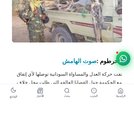
الخرطوم :
صوت الهامش
نفت حركة العدل والمساواة السودانية توصلها لأي إتفاق
مع الحكومة حول القضايا العالقه التي ظلت محل خلاف
بين الطرفين المتعلقه بوقف العدائيات وتحسين الوضع
الرئيسية
الحرب
بحث
الأخبار
الوضع
الانساني منذ اغسطس الماضي.
وقالت الحركة وفقا لامين التفاوض والسىلام أحمد تقد في
بيان تلقته (
صوت الهامش
) ان الخبر الذى اوردته سودان
تربيون و تناقلته بعض وسائط التواصل الاجتماعى ،عار