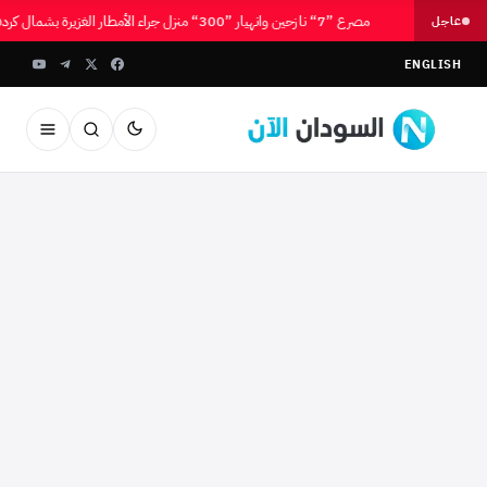
للمعارضة
مصرع ”7“ نازحين وانهيار ”300“ منزل جراء الأمطار الغزيرة بشمال كردفان
عاجل
ENGLISH