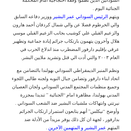
الجنائية اليوم .
ويتهم
الرئيس السوداني عمر البشير
ووزير دفاعه السابق
والي الخرطوم فضلا عن والي شمال كردفان أحمد هارون
والزعيم القبلي علي كوشيب بجانب الزعيم القبلي موسي
هلال
وآخرون يتهمون بارتكاب جرائم إبادة جماعية وتطهير
عرقي بإقليم دارفور المضطرب منذ اندلاع الحرب في
العام ٢٠٠٣ والتي أدت الي قتل وتشريد ملايين البشر.
ونظم المنبر الديمقراطي السوداني بهولندا بالتضامن مع
اتحاد ابناء دارفور وتضامن جبال النوبه ولجنه طالبي اللجوء
وجميع منظمات المجتمع المدني السوداني ولجان العصيان
المدني بهولندا، مظاهرة امام “الجنائية ” تنديدا بمجزرة
نيرتتي وانتهاكات ملشيات البشير ضد الشعب السوداني .
وأوضح “نيكلس” أنهم يتابعون استمرار ارتكاب الجرائم
بدارفور ، لجهة ان كل ذلك يوفر مزيداً من الأدلة ضد
المتهم
عمر البشير و المتهمين الآخرين
.