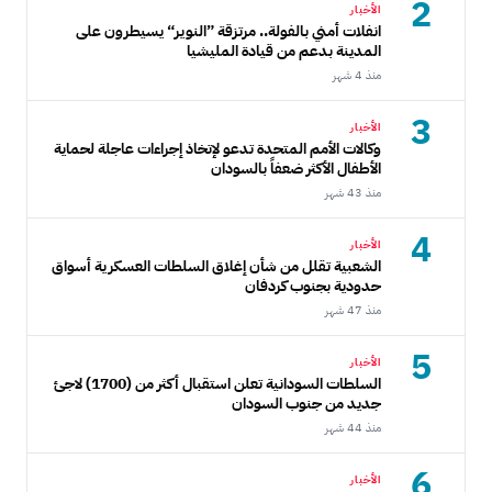
2
الأخبار
انفلات أمني بالفولة.. مرتزقة ”النوير“ يسيطرون على
المدينة بدعم من قيادة المليشيا
منذ 4 شهر
3
الأخبار
وكالات الأمم المتحدة تدعو لإتخاذ إجراءات عاجلة لحماية
الأطفال الأكثر ضعفاً بالسودان
منذ 43 شهر
4
الأخبار
الشعبية تقلل من شأن إغلاق السلطات العسكرية أسواق
حدودية بجنوب كردفان
منذ 47 شهر
5
الأخبار
السلطات السودانية تعلن استقبال أكثر من (1700) لاجئ
جديد من جنوب السودان
منذ 44 شهر
6
الأخبار