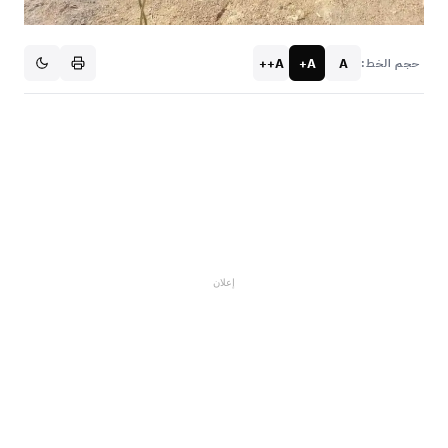
A++
A+
A
حجم الخط:
إعلان