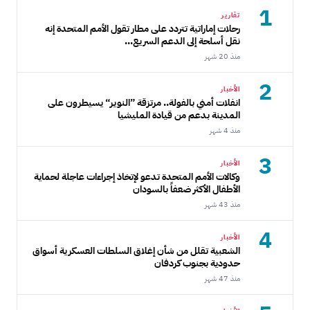
1
تقارير
رحلات إماراتية تتردد على مطار تقول الأمم المتحدة إنه
نقل أسلحة إلى الدعم السريع...
منذ 20 شهر
2
الأخبار
انفلات أمني بالفولة.. مرتزقة ”النوير“ يسيطرون على
المدينة بدعم من قيادة المليشيا
منذ 4 شهر
3
الأخبار
وكالات الأمم المتحدة تدعو لإتخاذ إجراءات عاجلة لحماية
الأطفال الأكثر ضعفاً بالسودان
منذ 43 شهر
4
الأخبار
الشعبية تقلل من شأن إغلاق السلطات العسكرية أسواق
حدودية بجنوب كردفان
منذ 47 شهر