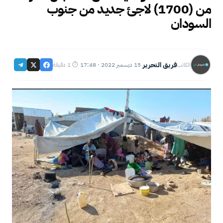
من (1700) لاجئ جديد من جنوب
السودان
فريق التحرير
15 ديسمبر 2022 · 17:48
⏱ 1 دقيقة
الكاتب
·
·