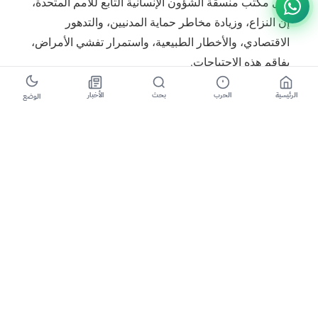
قال مكتب منسقة الشؤون الإنسانية التابع للأمم المتحدة،
إن النزاع، وزيادة مخاطر حماية المدنيين، والتدهور
الاقتصادي، والأخطار الطبيعية، واستمرار تفشي الأمراض،
يفاقم هذه الاحتياجات.
الرئيسية
الحرب
بحث
الأخبار
الوضع
ودعا المجتمع الإنساني في السودان الجهات المانحة إلى
دعم خطة الاستجابة الإنسانية لعام 2023 والتي تم إطلاقها
لتلبية الاحتياجات العاجلة والحاسمة لـ 12.5 مليون من
الأشخاص الأكثر ضعفاً في البلاد.
قالت منسقة الأمم المتحدة المقيمة ومنسقة الشؤون
الإنسانية في السودان، خاردياتا لو ندياي، إن خطة
الاستجابة الإنسانية لعام 2023، تتطلب 1.7 مليار دولار
أمريكي.