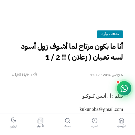
مقالات وآراء
أنا ما بكون مرتاح لما أشـوف زول أسـود
لسـه تعــبان ( زعلان ) !! 2 / 1
6 نوفمبر 2016 · 17:17
⏱ 1 دقيقة للقراءة
بقلم : أ . أنـس كـوكـو
kukunoba@gmail.com
إسترشدوا بهذه الكلمات مدخلاً لكي نخرج بما في دواخلنا
الرئيسية
الحرب
بحث
الأخبار
الوضع
بما نعاني ويعاني به إي مخلوق بشري إنساني في هذا