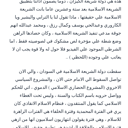
هذه هي دولة شريعة الكيزان ، دوما يصمون اذاننا بتطبيق
الشريعة الاسلامية بعد ستة وعشرين عاما بانت الشريعة
الاسلامية علي حقيقتها ، ماذا تقول لنا يا الترابي والبشير ويا
الكاروري وعبدالحي يوسف وكمال رزق ، ومحمد عبدالله انهم
جوقة مدعي تنفيذ الشريعة الاسلامية ، وكان حصادها الراهن
وضع شطة علي مؤخرة لص مشكوك في لصوصيته فقط ، اما
الشرطي الموجود علي الفيديو فلا حول له ولا قوة يجب ان لا
يعاتب علي وجوده (اللحظي ) ..
سقطت دولة الشريعة الاسلامية في السودان ، والي الان
تواصل السقوط الي الامام حتي الان ، والمشروع السياسي
الاخروي (المشروع الحضاري الاسلامي ) الدموي ، اتي للحكم
وواصل حروبه باسم الكتاب والسنة ، وليس تحت الغطاء
الاسلامي كما يقول المنتقدون ، فنظام الاسلام الانقاذي كان
يري في الفترة المحمدية وفترة الخلفاء هي الفترات الزاهرة
للاسلام ، وهي فترة يقولون انتهازيون اسلاميون انها من ازهي
فترة الاسلام ، والخلافة الراشدة هي تطبيق حقيقي للاسلام ،