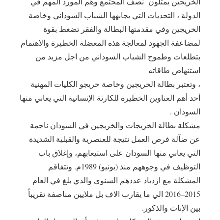
الخريجين يمثلون نصف المجتمع وهم المورد المهم في
الدولة ، التحديات التي يجابهها الشباب السوداني وخاصة
الخريجين وفي مقدمتها البطالة والفقر تضغط بقوة
لمضاعفة الجهود لمعالجة هذه المعضلة الخطيرة والاهتمام
بتطلعات وطموح الشباب السوداني من اجل مزيد من
استنهاض طاقاته
، وتعتبر بطالة الخريجين وخاصة خريجو الكليات المهنية
أحد أهم العناوين الخطيرة للكارثة الإنسانية التي يعاني منها
السودان .
مشكلة بطالة الخريجات والخريجين في السودان ناجمة
عن ضآلة فرص العمل نتيجة للعنصرية والقبلية الشديدة
التي يعاني منها السودان على استيعابهم، وإغلاق باب
التوظيف في وجوههم منذ (يونيو) 1989م. وتتفاقم
المشكلة مع ازدياد عددهم السنوي والذي بلغ في العام
2015–2016 الي ما يقارب الاف بل ملايين مناصفة تقريباً
بين الإناث والذكور.