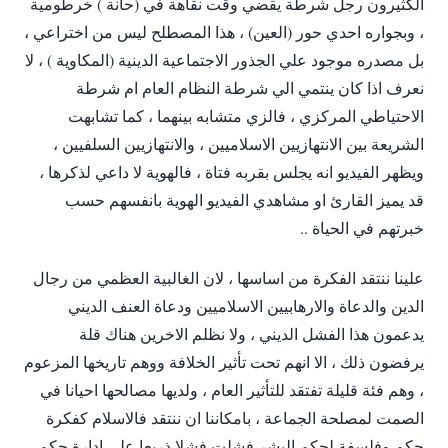
الكثيرون رجل شرطة يقضي وقت نقاهة في (حانة ) خرطومية
، وبجواره احدي حور (العين) ، هذا المصطلح ليس من اختراعي ،
بل مصدره موجود علي الجذور الاجتماعية الدينية (المكاوية ) ، لا
نعرف اذا كان ينتمي الي شرطة النظام العام ام شرطة
الاحتياطي المركزي ، فالزي متشابه بينهما ، كما تشابهت
الشريعة بين الانتهازيين الاسلاميين ، والانتهازيين السلفيين ،
ويظهر الفيديو انه يجلس بقربه فتاة ، فالهوية لا داعي لذكرها ،
قد يميز القارئ او مشاهدي الفيديو الهوية بانفسهم حسب
خبرتهم في الحياة ..
علينا ننتقد الفكرة من اساسها ، لان الغالبية العظمي من رجال
الدين والدعاة والارهابيين الاسلاميين ودعاة العنف الديني
يدعمون هذا الفشل الديني ، ولا نظلم الاخرين هناك قلة
يرفضون ذلك ، الا انهم تحت تأثير الخلافة ووهم تاريخها المزعوم
، وهم فئة قليلة تفتقد للتأثير العام ، ولديها مصالحها احيانا في
الصمت لمصلحة الجماعة ، بامكاننا ان ننتقد فالاسلام كفكرة
حكم وفلسفة لحكم البشر فشلت فشلا ذريعا علي ادارة حكم