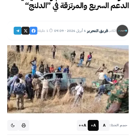
الدعم السريع والمرتزقة في ”الدلنج“
فريق التحرير
6 أبريل 2026 · 09:09
⏱ 1 دقيقة
الكاتب
·
·
A++
A+
A
حجم الخط: