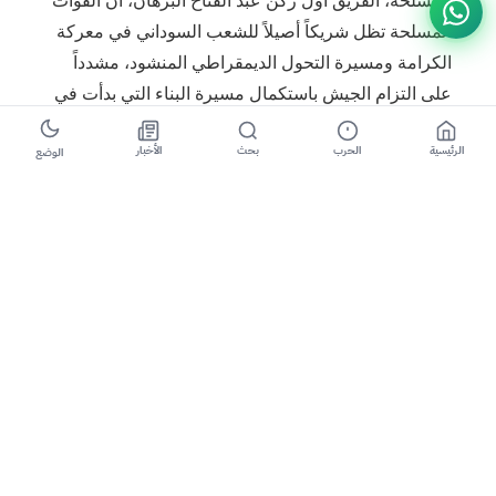
المسلحة تظل شريكاً أصيلاً للشعب السوداني في معركة
الكرامة ومسيرة التحول الديمقراطي المنشود، مشدداً
على التزام الجيش باستكمال مسيرة البناء التي بدأت في
محطات تاريخية وطنية هامة.
الرئيسية
الحرب
بحث
الأخبار
الوضع
ووجه البرهان، في كلمة بمناسبة ذكرى السادس من
أبريل، التحية والتقدير للشعب السوداني ولقواته المسلحة،
مستحضراً رمزية هذا اليوم ومواقف الانحياز لمطالب
الشعب في عامي 1985 و2019، وصولاً إلى التلاحم
الشعبي الكبير في 15 أبريل 2023 لدعم القوات المسلحة
في معركتها ضد التمرد، واصفاً شعار “جيش واحد شعب
واحد” بأنه واقع تجلى في أسمى صوره خلال معركة
الكرامة.
كما شدد رئيس مجلس السيادة على أحقية الشعب
السوداني وحده في تقرير مصيره واختيار من يحكمه عبر