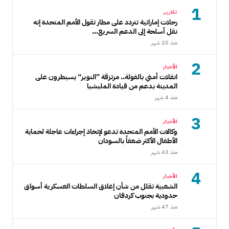
1
تقارير
رحلات إماراتية تتردد على مطار تقول الأمم المتحدة إنه
نقل أسلحة إلى الدعم السريع...
منذ 20 شهر
2
الأخبار
انفلات أمني بالفولة.. مرتزقة ”النوير“ يسيطرون على
المدينة بدعم من قيادة المليشيا
منذ 4 شهر
3
الأخبار
وكالات الأمم المتحدة تدعو لإتخاذ إجراءات عاجلة لحماية
الأطفال الأكثر ضعفاً بالسودان
منذ 43 شهر
4
الأخبار
الشعبية تقلل من شأن إغلاق السلطات العسكرية أسواق
حدودية بجنوب كردفان
منذ 47 شهر