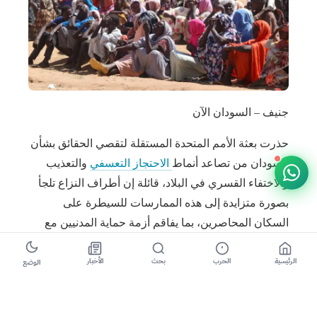
جنيف – السودان الآن
حذرت بعثة الأمم المتحدة المستقلة لتقصي الحقائق بشأن
السودان من تصاعد أنماط
الاحتجاز التعسفي
والتعذيب
والاختفاء القسري في البلاد، قائلة إن أطراف النزاع تلجأ
بصورة متزايدة إلى هذه الممارسات للسيطرة على
السكان المحاصرين، بما يفاقم أزمة حماية المدنيين مع
دخول الحرب عامها الرابع.
الرئيسية
الحرب
بحث
الأخبار
الوضع
وقالت البعثة، في تحديث قدمته إلى مجلس حقوق
الإنسان في جنيف، إن الانتهاكات الواسعة للقانون الدولي
لحقوق الإنسان والقانون الدولي الإنساني، وجرائم الحرب