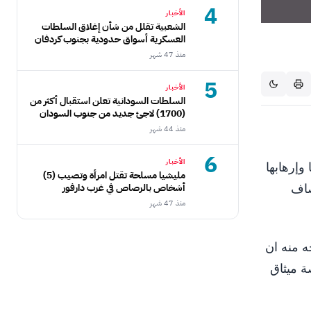
4
الأخبار
الشعبية تقلل من شأن إغلاق السلطات
العسكرية أسواق حدودية بجنوب كردفان
منذ 47 شهر
5
الأخبار
السلطات السودانية تعلن استقبال أكثر من
(1700) لاجئ جديد من جنوب السودان
منذ 44 شهر
6
الأخبار
وإرهابها
مليشيا مسلحة تقتل امرأة وتصيب (5)
صاف
أشخاص بالرصاص في غرب دارفور
منذ 47 شهر
ه منه ان
ة ميثاق