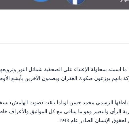
ما اسمته بمحاولة الإعتداء على الصحفية شمائل النور وترويعها 
كة بانهم يوزعون صكوك الغفران ويصمون الآخرين بأبشع الأو
يع ناطقها الرسمي محمد حسن اوباما تلقت (صوت الهامش) نسخ
ة الرأي والتعبير وهو ما يتنافى مع كل المواثيق والأعراف خاص