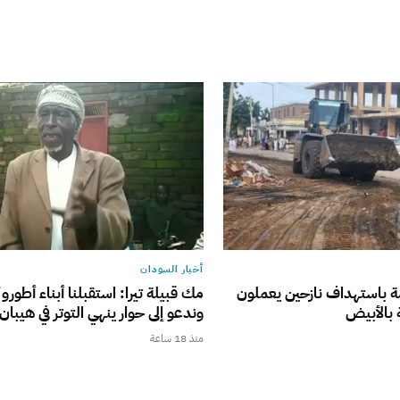
أخبار السودان
ة باستهداف نازحين يعملون
مك قبيلة تيرا: استقبلنا أبناء أطورو 
بالأبيض
وندعو إلى حوار ينهي التوتر في هيبان
منذ 18 ساعة