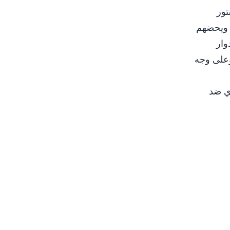
تور
ن ويحضهم
وار
وعلى وجه
ري ضد