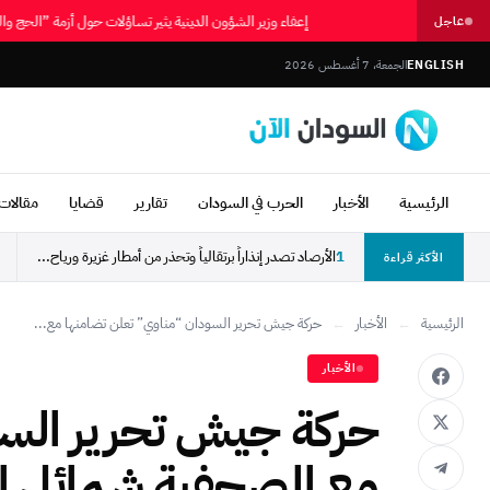
إعفاء وزير الشؤون الدينية يثير تساؤلات حول أزمة ”الحج
عاجل
ENGLISH
الجمعة، 7 أغسطس 2026
الرئيسية
الأخبار
الحرب في السودان
تقارير
قضايا
مقالات 
1
الأرصاد تصدر إنذاراً برتقالياً وتحذر من أمطار غزيرة ورياح...
الأكثر قراءة
الرئيسية
←
الأخبار
←
حركة جيش تحرير السودان “مناوي” تعلن تضامنها مع...
الأخبار
حركة جيش تحرير السو
مع الصحفية شمائل ال