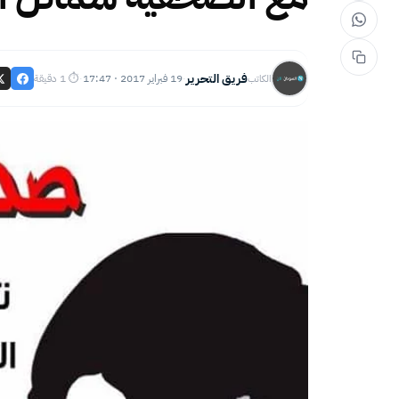
فريق التحرير
19 فبراير 2017 · 17:47
⏱ 1 دقيقة
الكاتب
·
·