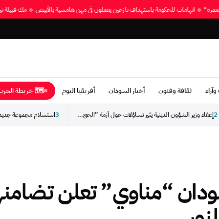
 والعمرة“
◆
اتهامات للحكومة باستهداف نازحين يعملون في مهن هامشية بالأبيض
◆
مك قبيلة 
وآراء
ثقافة وفنون
أخبار السودان
أفريقيا اليوم
🗺 خريطة الحرب 
2
إعفاء وزير الشؤون الدينية يثير تساؤلات حول أزمة ”الحج...
3
دان “مناوي” تعلن تضامنه
نور