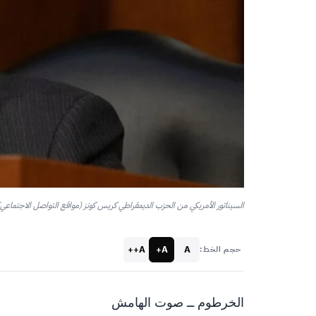
السيناتور الأمريكي من الحزب الديمقراطي كريس كونز (مواقع التواصل الاجتماعي)
A++
A+
A
حجم الخط:
الخرطوم ــ صوت الهامش