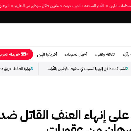
◆
الأمم المتحدة : الحرب حرمت 8 ملايين طفل سوداني من التعليم
◆
البر
وآراء
ثقافة وفنون
أخبار السودان
أفريقيا اليوم
🗺 خريطة الحرب 
2
اشتباكات داخل إثيوبيا تتسبب في سقوط قذيفتين بالأراضي السودانية...
3
على إنهاء العنف القاتل ضد
برهان من عقوبات