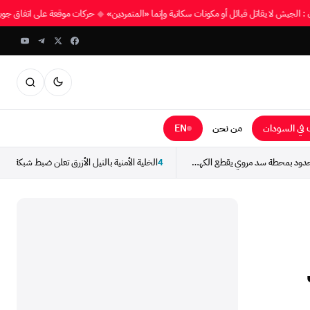
هان : الجيش لا يقاتل قبائل أو مكونات سكانية وإنما «المتمردين»
◆
حركات موقعة على اتفاق ج
في السودان
من نحن
EN
وزارة الطاقة: حريق محدود بمحطة سد مروي يقطع الكهرباء...
4
الخلية الأمنية بالنيل الأزرق تعلن ضبط شبكة احت