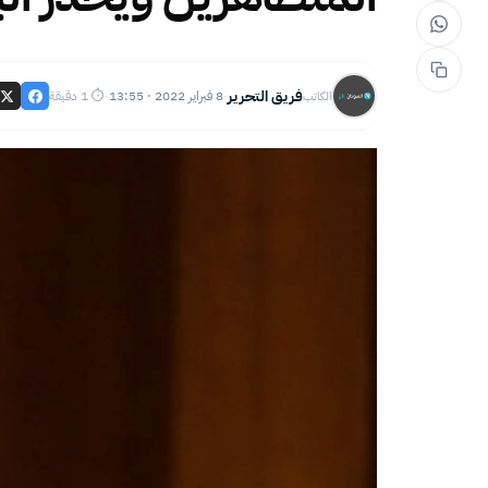
فريق التحرير
8 فبراير 2022 · 13:55
⏱ 1 دقيقة
الكاتب
·
·