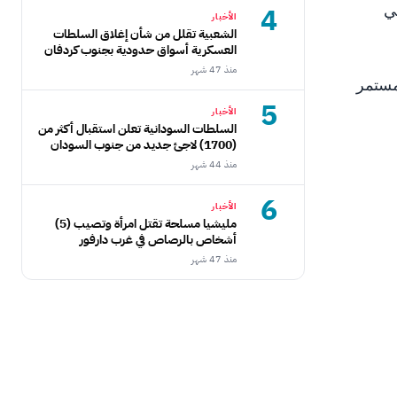
ي
4
الأخبار
الشعبية تقلل من شأن إغلاق السلطات
العسكرية أسواق حدودية بجنوب كردفان
منذ 47 شهر
 في ‎السودان والقمع المستمر
5
الأخبار
السلطات السودانية تعلن استقبال أكثر من
(1700) لاجئ جديد من جنوب السودان
منذ 44 شهر
6
الأخبار
مليشيا مسلحة تقتل امرأة وتصيب (5)
أشخاص بالرصاص في غرب دارفور
منذ 47 شهر