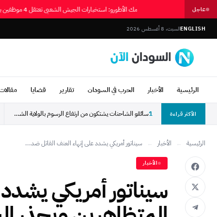
مك الأطورو: استخبارات الجيش الشعبي تعتقل 4 موظفين بمنظمة سمارتن
عاجل
ENGLISH
السبت، 8 أغسطس 2026
الرئيسية
الأخبار
الحرب في السودان
تقارير
قضايا
مقالات 
1
سائقو الشاحنات يشتكون من ارتفاع الرسوم بالولاية الشمالية: كرهتونا...
الأكثر قراءة
الرئيسية
←
الأخبار
←
سيناتور أمريكي يشدد على إنهاء العنف القاتل ضد...
الأخبار
سيناتور أمريكي يشدد 
المتظاهرين ويحذر ال