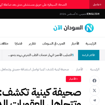
الصحة: السيطرة على حريق بمستشفى مدني بعد صاعقة ك
عاجل
ENGLISH
الخميس، 6 أغسطس 2026
الرئيسية
الأخبار
الحرب في السودان
تقارير
قضايا
مقالات 
1
الصليب الأحمر: انهيار خدمات الطب الشرعي يهدد بتحول آلاف...
الأكثر قراءة
الرئيسية
←
الأخبار
←
صحيفة كينية تكشف: كينيا تواصل استضافة حميدتي وتتجاهل..
الأخبار
صحيفة كينية تكشف: 
وتتجاهل العقوبات الد