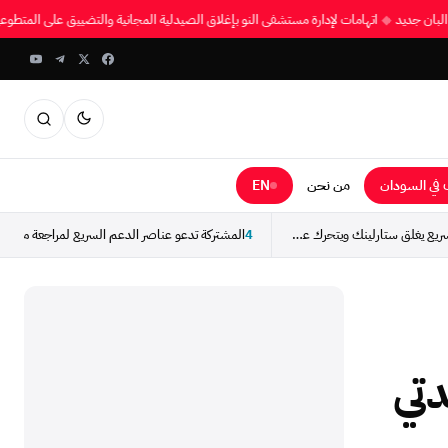
ى البان جديد
◆
اتهامات لإدارة مستشفى النو بإغلاق الصيدلية المجانية والتضييق على المت
في السودان
من نحن
EN
طوارئ دار حمر: الدعم السريع يغلق ستارلينك ويتحرك عسكرياً...
4
تي