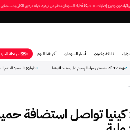
هربائية دون وقوع إصابات
◆
شبكة أطباء السودان تحذر من تهديد حياة مرضى الكلى بمستشف
وآراء
ثقافة وفنون
أخبار السودان
أفريقيا اليوم
🗺 خريطة الحرب 
2
نزوح 17 ألف شخص جراء الهجوم على حدود أفريقيا...
3
.
كينيا تواصل استضافة حميد
ولية