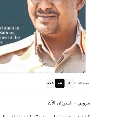
A++
A+
A
حجم الخط:
نيروبي – السودان الآن
كشفت صحيفة “ديلي نيشن” الكينية الصادرة اليوم