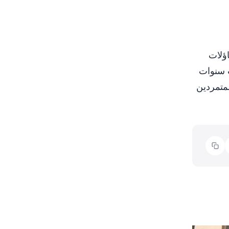
ؤلات
ث سنوات
لمتمردين