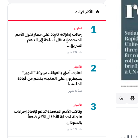
الأكثر قراءة
1
تقارير
رحلات إماراتية تتردد على مطار تقول الأمم
المتحدة إنه نقل أسلحة إلى الدعم
السريع...
منذ 20 شهر
2
الأخبار
انفلات أمني بالفولة.. مرتزقة ”النوير“
يسيطرون على المدينة بدعم من قيادة
المليشيا
منذ 4 شهر
3
الأخبار
وكالات الأمم المتحدة تدعو لإتخاذ إجراءات
عاجلة لحماية الأطفال الأكثر ضعفاً
بالسودان
منذ 43 شهر
يا الدعم