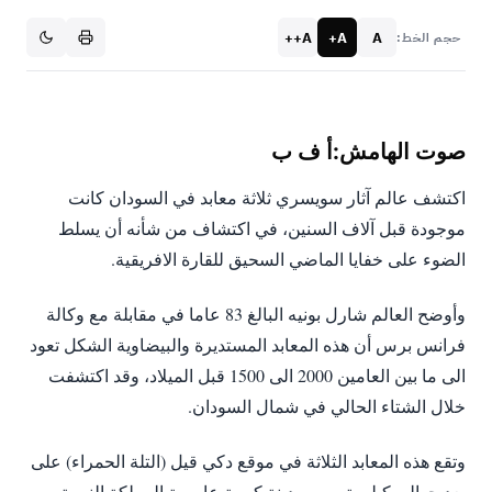
A++
A+
A
حجم الخط:
صوت الهامش:أ ف ب
اكتشف عالم آثار سويسري ثلاثة معابد في السودان كانت
موجودة قبل آلاف السنين، في اكتشاف من شأنه أن يسلط
الضوء على خفايا الماضي السحيق للقارة الافريقية.
وأوضح العالم شارل بونيه البالغ 83 عاما في مقابلة مع وكالة
فرانس برس أن هذه المعابد المستديرة والبيضاوية الشكل تعود
الى ما بين العامين 2000 الى 1500 قبل الميلاد، وقد اكتشفت
خلال الشتاء الحالي في شمال السودان.
وتقع هذه المعابد الثلاثة في موقع دكي قيل (التلة الحمراء) على
بعد حوالي كيلومتر من مدينة كرمة عاصمة المملكة النوبية