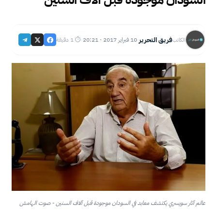
فريق التحرير
10 فبراير 2017 · 20:21
⏱ 1 دقيقة
الكاتب
·
·
عالم آثار سويسري يكتشف معابد في السودان موجودة قبل آلاف السنين - صوت الهامش