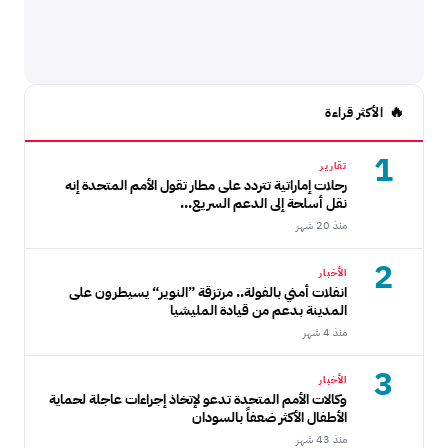
الأكثر قراءة
1
تقارير
رحلات إماراتية تتردد على مطار تقول الأمم المتحدة إنه
نقل أسلحة إلى الدعم السريع...
منذ 20 شهر
2
الأخبار
انفلات أمني بالفولة.. مرتزقة ”النوير“ يسيطرون على
المدينة بدعم من قيادة المليشيا
منذ 4 شهر
3
الأخبار
وكالات الأمم المتحدة تدعو لإتخاذ إجراءات عاجلة لحماية
الأطفال الأكثر ضعفاً بالسودان
منذ 43 شهر