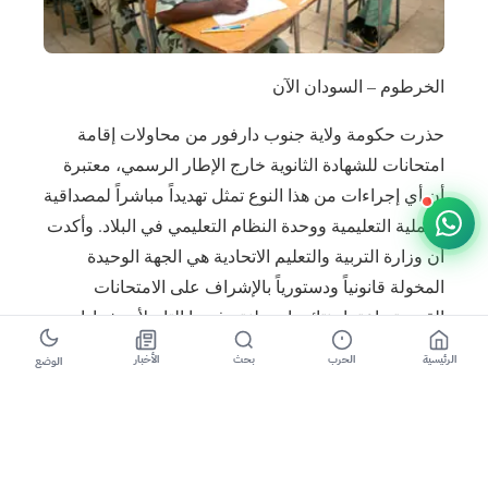
الخرطوم – السودان الآن
حذرت حكومة ولاية جنوب دارفور من محاولات إقامة
امتحانات للشهادة الثانوية خارج الإطار الرسمي، معتبرة
أن أي إجراءات من هذا النوع تمثل تهديداً مباشراً لمصداقية
العملية التعليمية ووحدة النظام التعليمي في البلاد. وأكدت
أن وزارة التربية والتعليم الاتحادية هي الجهة الوحيدة
المخولة قانونياً ودستورياً بالإشراف على الامتحانات
القومية واعتماد نتائجها، معلنة رفضها التام لأي شهادات
تصدر خارج المؤسسات الرسمية.
الرئيسية
الحرب
بحث
الأخبار
الوضع
وشددت حكومة الولاية على ضرورة إبعاد العملية التعليمية
عن التجاذبات السياسية، محذرة من أن إنشاء مسارات
موازية يقوض الثقة في الشهادات الأكاديمية ويضر
بمستقبل الطلاب. ودعت أولياء الأمور والطلاب إلى عدم