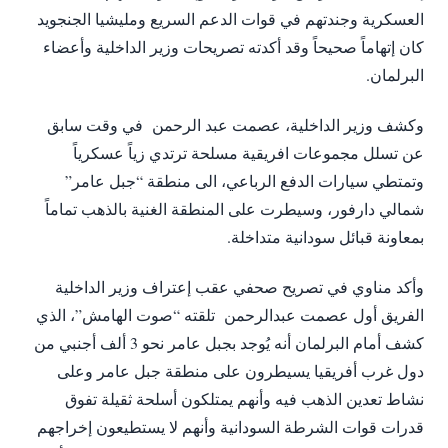
العسكرية وجندتهم في قوات الدعم السريع ومليشيا الجنجويد
كان إتهاماً صحيحاً وقد أكدته تصريحات وزير الداخلية وأعضاء
البرلمان.
وكشف وزير الداخلية، عصمت عبد الرحمن في وقت سابق
عن تسلل مجموعات افريقية مسلحة ترتدي زياً عسكرياً
وتمتطي سيارات الدفع الرباعي، الى منطقة “جبل عامر”
شمالي دارفور، وسيطرت على المنطقة الغنية بالذهب تماماً
بمعاونة قبائل سودانية متداخلة.
وأكد مناوي في تصريح صحفي عقب إعتراف وزير الداخلية
الفريق أول عصمت عبدالرحمن تلقته “صوت الهامش”، الذي
كشف أمام البرلمان أنه يُوجد بجبل عامر نحو 3 ألف أجنبي من
دول غرب أفريقيا يسيطرون على منطقة جبل عامر وعلى
نشاط تعدين الذهب فيه وأنهم يمتلكون أسلحة ثقيلة تفوق
قدرات قوات الشرطة السودانية وأنهم لا يستطيعون إخراجهم