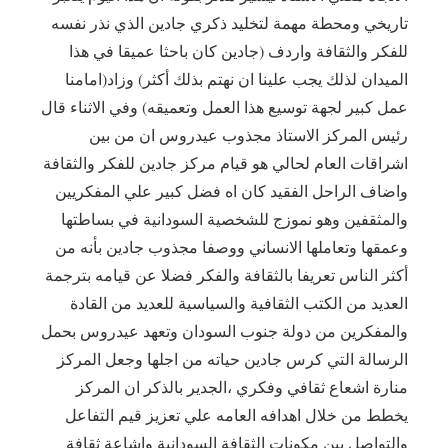
تاريخي ومحطة مهمة لتخليد ذكري جادين الذي نذر نفسه
للفكر والثقافة واردف (جادين كان باحثا عميقا في هذا
الميدان لذلك يجب علينا ان نهتم بذلك أكثر) وزاد(امامنا
عمل كبير لجهة توسيع هذا العمل وتعميقه) وفي الاثناء قال
رئيس المركز الاستاذ مجذوب عيدروس ان من بين
اشراقات العام لحالي هو قيام مركز جادين للفكر والثقافة
واضاف الراحل الفقيد كان اه فضل كبير علي المفكريين
والمثقفين وهو نموزج للشخصية السودانية في بساطتها
وعمقها وتعاملها الانساني ووصفا مجذوب جادين بأنه من
أكثر الناس تعريفا بالثقافة والفكر فضلا عن قيامه بترجمة
العديد من الكتب الثقافية والسياسية للعديد من القادة
والمفكرين من دولة جنوب السودان وتعهد عيدروس بحمل
الرسالة التي كرس جادين حياته من اجلها وجعل المركز
منارة اشعاع ثقافي وفكري ،الجدير بالذكر ان المركز
يخطط من خلال اهدافه العامه علي تعزيز قيم التفاعل
والتواصل بين مكونات الثقافة السودانية واشاعة ثقافة