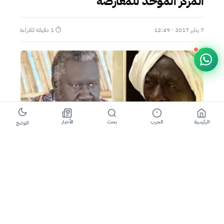
المركز الموحد للمعارضة
7 يناير 2017 · 12:49
⏱ 1 دقيقة للقراءة
الرئيسية
الحرب
بحث
الأخبار
الوضع
الخرطوم:صوت الهامش
كشفت
الحركة الشعبية
/ شمال والحزب
الشيوعي
السوداني
عن عقد إجتماع ضم وفدان قياديان من الحركة