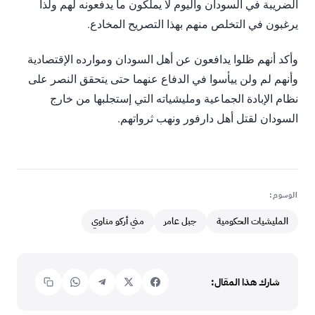
الضريبة في السودان واليوم لا يملكون ما يدفعونه لهم ولذا
يرغبون في التخلص منهم بهذا التصريح المخادع.
وأكد أنهم ظلوا يدافعون عن أهل السودان وموارده الإقتصادية
وأنهم لم ولن ييأسوا في الدفاع عنهما حتى يتحقق النصر على
نظام الإبادة الجماعية ومليشياته التي إستجلبها من خارج
السودان لقتل أهل دارفور ونهب ثرواتهم.
الوسوم:
المليشيات الحكومية
جبل عامر
مني أركو مناوي
شارك هذا المقال: