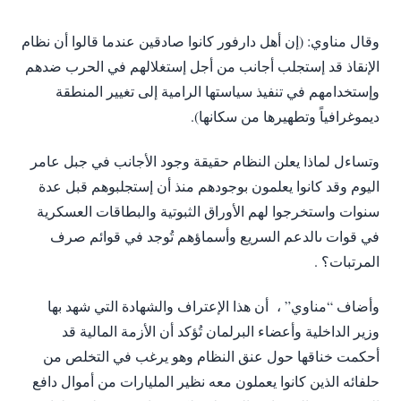
وقال مناوي: (إن أهل دارفور كانوا صادقين عندما قالوا أن نظام
الإنقاذ قد إستجلب أجانب من أجل إستغلالهم في الحرب ضدهم
وإستخدامهم في تنفيذ سياستها الرامية إلى تغيير المنطقة
ديموغرافياً وتطهيرها من سكانها).
وتساءل لماذا يعلن النظام حقيقة وجود الأجانب في جبل عامر
اليوم وقد كانوا يعلمون بوجودهم منذ أن إستجلبوهم قبل عدة
سنوات واستخرجوا لهم الأوراق الثبوتية والبطاقات العسكرية
في قوات ىالدعم السريع وأسماؤهم تُوجد في قوائم صرف
المرتبات؟ .
وأضاف “مناوي” ، أن هذا الإعتراف والشهادة التي شهد بها
وزير الداخلية وأعضاء البرلمان تُؤكد أن الأزمة المالية قد
أحكمت خناقها حول عنق النظام وهو يرغب في التخلص من
حلفائه الذين كانوا يعملون معه نظير المليارات من أموال دافع