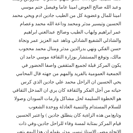
وعبد الله صالح العوض امينا عاما وفيصل ختم موسي
امينا للمال وعضوية كل من الطيب جادين ادم ويحي محمد
الحسين وتيسير مدثر ومحمد وداعة الله محمد وعصام
عمر ابراهيم وايهاب الطيب وصالح عبدالغني ابراهيم
والشاذلي الشفيع الشاذلي وناهد عبد العزيز عمر ونجاة
حسن الفكي ونهي بدرالدين مدثر ومنال محمد محجوب
مالك، وتوقع المستشار بوزارة الثقافة موسي حامد ان
يكون المركز قبلة لجميع المثقفين واصفا الحضور في
الجمعية العمومية بالفريد والمهم من جهته قال المحامي
يحي الحسين ان الراحل محمد علي جادين الذي كرس
حياته من أجل الفكر والثقافة كان يري ان المدخل الثقافي
هو الخطوة السليمة لحل مشاكل وازمات السودان وصولا
للسلام المستدام والتنمية العادلة ووحدة الشعوب
وتابع(من هذه الزاةية كان ينطلق جادين ) واعتبر الحسين
قيام المركز بمثابة لمسة وفاء للراحل جادين،وفي ذات
الاتجاه مضي الاستاذ تيسير مدثر بقوله ان هذا اليوم يتعبر