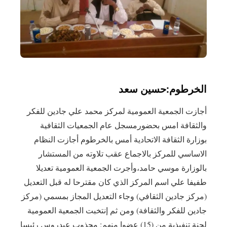
الخرطوم:حسين سعد
أجازت الجمعية العمومية لمركز محمد علي جادين للفكر
والثقافة امس بحضورمسجل عام الجمعيات الثقافية
بوزارة الثقافة الاتحادية أمس بالخرطوم أجازت النظام
الاساسي للمركز بالاجماع عقب تلاوته من المستشار
بالوزارة موسي حامد،وأجرت الجمعية العمومية تعديلا
طفيفا علي اسم المركز الذي كان مقترحا له قبل التعديل
(مركز جادين الثقافي) وجاء التعديل المجاز بمسمي (مركز
جادين للفكر والثقافة) ومن ثم إنتخبت الجمعية العمو
مية
لجنة تنفيذية من (15) عضوا منهم: مجذوب عيدروس رئيسا