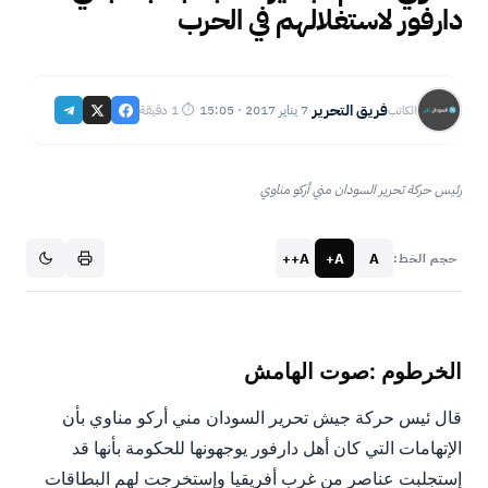
دارفور لاستغلالهم في الحرب
فريق التحرير
7 يناير 2017 · 15:05
⏱ 1 دقيقة
الكاتب
·
·
رئيس حركة تحرير السودان مني أركو مناوي
A++
A+
A
حجم الخط:
الخرطوم :صوت الهامش
قال ئيس حركة جيش تحرير السودان مني أركو مناوي بأن
الإتهامات التي كان أهل دارفور يوجهونها للحكومة بأنها قد
إستجلبت عناصر من غرب أفريقيا وإستخرجت لهم البطاقات