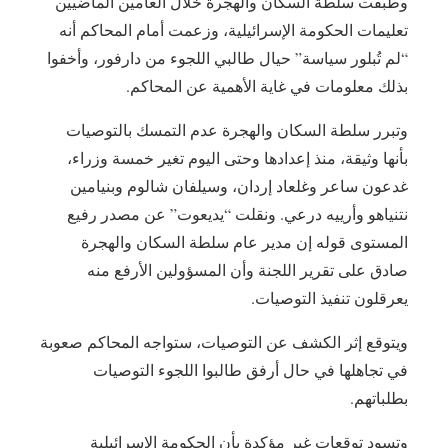
وطبقت سلطة السكان والهجرة خلال العامين الماضيين
تعليمات الحكومة الإسرائيلية، وزعمت أمام المحاكم أنه
“لم تُبلور سياسة” حيال طالبي اللجوء من دارفور، وأخفوا
بذلك معلومات في غاية الأهمية عن المحاكم.
وتبرر سلطة السكان والهجرة عدم التمسك بالتوصيات
بأنها وثيقة، منذ إعدادها وحتى اليوم تغير خمسة وزراء،
غدعون ساعر وغلعاد إردان، وسيلفان شالوم وبنيامين
نتنياهو وأرييه درعي. ونقلت “يديعوت” عن مصدر رفيع
المستوى قوله إن مدير عام سلطة السكان والهجرة
صادق على تقرير اللجنة وأن المسؤولين الأرفع منه
يعرقلون تنفيذ التوصيات.
ويتوقع إثر الكشف عن التوصيات، ستواجه المحاكم صعوبة
في تجاهلها في حال أرفق طالبوا اللجوء التوصيات
بطلباتهم.
وتسود توقعات غير مؤكدة بأن الحكومة الإسرائيلية