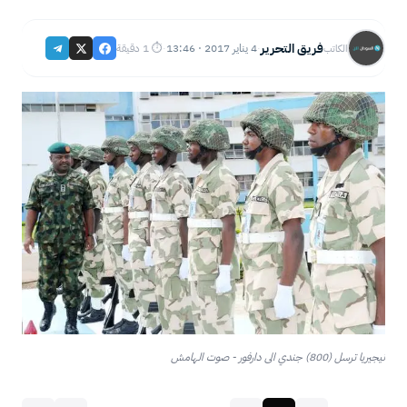
فريق التحرير
4 يناير 2017 · 13:46
⏱ 1 دقيقة
الكاتب
·
·
نيجيريا ترسل (800) جندي الى دارفور - صوت الهامش