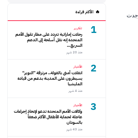
الأكثر قراءة
وجدت
1
تقارير
رحلات إماراتية تتردد على مطار تقول الأمم
المتحدة إنه نقل أسلحة إلى الدعم
السريع...
منذ 20 شهر
2
الأخبار
انفلات أمني بالفولة.. مرتزقة ”النوير“
يسيطرون على المدينة بدعم من قيادة
المليشيا
منذ 4 شهر
3
الأخبار
وكالات الأمم المتحدة تدعو لإتخاذ إجراءات
عاجلة لحماية الأطفال الأكثر ضعفاً
بالسودان
منذ 43 شهر