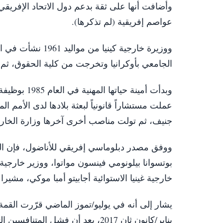
وأضافت أنها على ثقة بدعم دول الاتحاد الإفريقي 
عواصم إفريقية (لم تذكرها).
ووزيرة خارجية كين
الجامعي بأوكرانيا وتخرجت من كلية الحقوق، ثم
جنيف، ثم تولت مناصب أخرى آخرها وزارة الخارجية في 20 مايو/أ
ووفق مصدر دبلوماسي إفريقي للأناضول، فإن ال
بوتسوانا بيلونومي فينسون مواتوا، ووزير خارجية
خارجية غينيا الاستوائية أجابيتو أمبا موكي، مشير
يشار إلى أنه في يوليو/تموز الماضي قرّرت القمة 
يناير/كانون ثان 2017، بعد أن فشل 