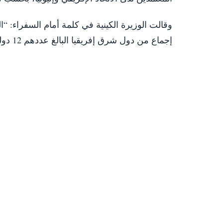
وقالت الوزيرة الكينية في كلمة أمام السفراء: 
إجماع من دول شرق إفريقيا البالغ عددهم 12 دولة كمرشحة موحدة لشرق إفريقيا”، دون مزيد من التفاصيل.