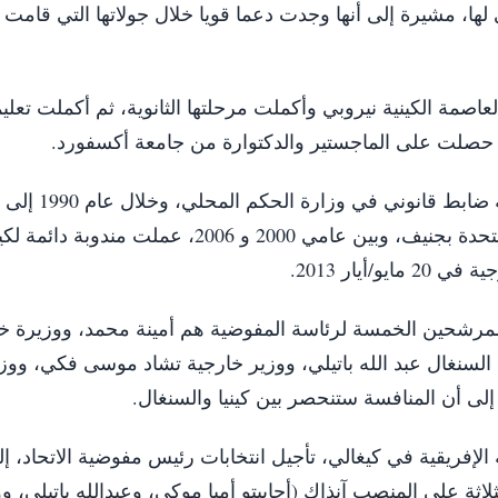
لها، مشيرة إلى أنها وجدت دعما قويا خلال جولاتها التي قامت ب
يا من مواليد 1961 نشأت في العاصمة الكينية نيروبي وأكملت مرحلتها الثانوية، ثم أكملت تعلي
 حصلت على الماجستير والدكتوارة من جامعة أكسفورد.
عملت مستشاراً قانونياً لبعثة بلادها لدى الأمم المتحدة بجنيف، وبين عامي 2000 و 2006، عملت
يار 2013.
مرشحين الخمسة لرئاسة المفوضية هم أمينة محمد، ووزيرة خ
 السنغال عبد الله باتيلي، ووزير خارجية تشاد موسى فكي، ووز
ا إلى أن المنافسة ستنحصر بين كينيا والسنغال.
الإفريقية في كيغالي، تأجيل انتخابات رئيس مفوضية الاتحاد، إ
المتنافسين الثلاثة على المنصب آنذاك (أجابيتو أمبا موكي، وعبدالله باتيلي، 