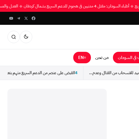
لسريع
◆
أطباء السودان: مقتل 4 مدنيين في هجوم للدعم السريع بشمال كردفان
◆
العدل وال
في السودان
من نحن
EN
”هلال“ يدعو أبناء المحاميد للانسحاب من القتال وعدم الاستجابة...
4
القبض على عنصر من الدعم السريع متهم بتعذيب و