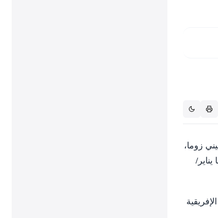
يني زوما،
ناير/
لإفريقية