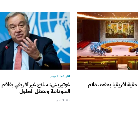
افريقيا اليوم
قية أفريقيا بمقعد دائم
غوتيريش: سلاح غير أفريقي يفاقم ال
السودانية ويعطل الحلول
منذ 2 شهر