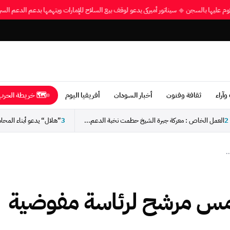
محكوم عليها بالسجن
◆
سيناتور أميركي يدعو لوقف بيع السلاح للإمارات ويتهمها بدعم الدعم ا
وآراء
ثقافة وفنون
أخبار السودان
أفريقيا اليوم
🗺 خريطة الحرب 
2
العمل الخاص : معركة جبرة الشيخ حطمت نخبة الدعم...
3
.
خامس مرشح لرئاسة مفوضية