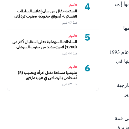
4
ها إلى
الأخبار
الشعبية تقلل من شأن إغلاق السلطات
العسكرية أسواق حدودية بجنوب كردفان
منذ 47 شهر
مها
5
الأخبار
السلطات السودانية تعلن استقبال أكثر من
(1700) لاجئ جديد من جنوب السودان
وبدأت أمينة حياتها المهنية في العام 1985 بوظيفة ضابط قانوني في وزارة الحكم المحلي، وخلال عام 1990 إلى عام 1993
منذ 44 شهر
 مندوبة دائمة لكينيا في
6
الأخبار
مليشيا مسلحة تقتل امرأة وتصيب (5)
أشخاص بالرصاص في غرب دارفور
ارجية
منذ 47 شهر
ير
لى قمة
ووزيرة