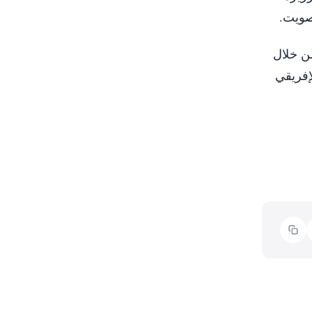
صويت.
ح للرئاسة من خلال
إفريقي