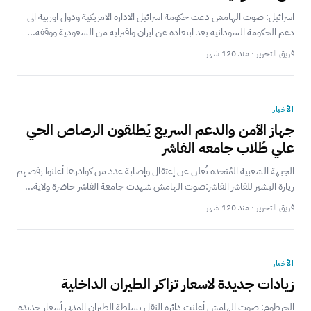
‎اسرائيل: صوت الهامش ‎دعت حكومة اسرائيل الادارة الامريكية ودول اوربية الى
دعم الحكومة السودانيه بعد ابتعاده عن ايران واقترابه من السعودية ووقفه...
فريق التحرير · منذ 120 شهر
الأخبار
جهاز الأمن والدعم السريع يُطلقون الرصاص الحي
علي طُلاب جامعه الفاشر
الجبهة الشعبية المُتحدة تُعلن عن إعتقال وإصابة عدد من كوادرها أعلنوا رفضهم
زيارة البشير للفاشر الفاشر:صوت الهامش شهدت جامعة الفاشر حاضرة ولاية...
فريق التحرير · منذ 120 شهر
الأخبار
زيادات جديدة لاسعار تزاكر الطيران الداخلية
الخرطوم: صوت الهامش ‎أعلنت دائرة النقل بسلطة الطيران المدني أسعار جديدة