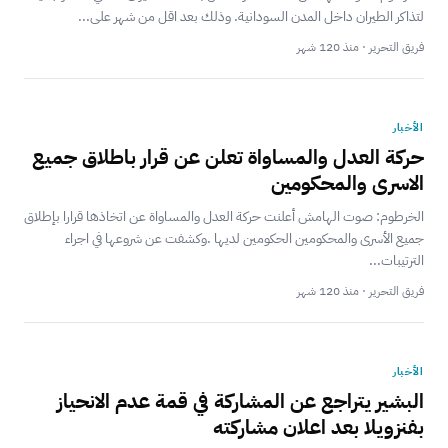
لتذاكر الطيران داخل المدن السودانية. وذلك بعد اقل من شهر على...
فريق التحرير · منذ 120 شهر
الأخبار
حركة العدل والمساواة تعلن عن قرار باطلاق جميع
الاسرى والمحكومين
الخرطوم: صوت الهامش أعلنت حركة العدل والمساواة عن اتخاذها قرارا بإطلاق
جميع الأسرى والمحكومين الحكومين لديها .وكشفت عن شروعها في اجراء
الترتيبات...
فريق التحرير · منذ 120 شهر
الأخبار
‎البشير يتراجع عن المشاركة في قمة عدم الانحياز
بفنزويلا بعد اعلان مشاركته