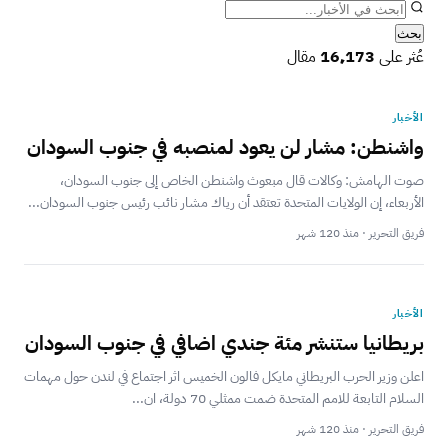
بحث
عُثر على
16٬173
مقال
الأخبار
صوت الهامش: وكالات قال مبعوث واشنطن الخاص إلى جنوب السودان،
الأربعاء، إن الولايات المتحدة تعتقد أن رياك مشار نائب رئيس جنوب السودان...
فريق التحرير · منذ 120 شهر
الأخبار
بريطانيا ستنشر مئة جندي اضافي في جنوب السودان
اعلن وزير الحرب البريطاني مايكل فالون الخميس اثر اجتماع في لندن حول مهمات
السلام التابعة للامم المتحدة ضمت ممثلي 70 دولة، ان...
فريق التحرير · منذ 120 شهر