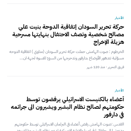
الأخبار
حركة تحرير السودان إتفاقية الدوحة بنيت علي
مصالح شخصية وتصف الاحتفال بنهايتها مسرحية
هزيلة الإخراج
الخرطوم : صوت الهامش حملت حركة تحرير السودان (مناوي ) اتفاقية الدوحه
مسؤلية تتدهور الأوضاع بدارفور وتدحرجها من السيئ للاسوة لجهة ان...
فريق التحرير · منذ 120 شهر
الأخبار
‎أعضاء بالكنيست الاسرائيلي يرفضون توسط
حكومتهم لصالح نظام البشير ويشيرون الى جرائمه
في دارفور
‎القدس :صوت الهامش رفض أعضاء في البرلمان الاسرائيلي توسط حكومتهم
ودعوتها الى حلفائها في اوربا والادارة الامريكية لدعم نظام البشير وذلك بعد...