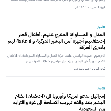
فريق التحرير · منذ 120 شهر
الأخبار
العدل و المساواة: المفرج عنهم ،أطفال قصر
إختطفتهم أجهزة أمن البشير الدركية و لا علاقة لهم
بأسرى الحركة
الخرطوم : صوت الهامش أعلنت حركة العدل و المساواة السودانية، ان الأطفال
القصر الذين أعلن البشير عن إطلاق سراحهم لا علاقة للحركة بهم...
فريق التحرير · منذ 120 شهر
الأخبار
‎إسرائيل تدعو امريكا وأوروبا الى (احتضان) نظام
البشير بعد وقفه تهريب الاسلحة الى غزة واقترابه
من السعودية