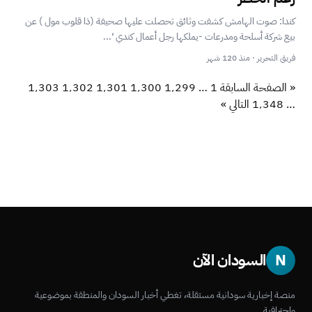
‎كندا: صوت الهامش كشفت وثائق تحصلت عليها صحيفة (ذا قلوب مول ) عن
بيع شركة أسلحة ومدرعات -يملكها رجل أعمال كندي ‘...
فريق التحرير · منذ 120 شهر
« الصفحة السابقة
1
…
1٬299
1٬300
1٬301
1٬302
1٬303
…
1٬348
التالي »
N
السودان الآن
منصة إخبارية سودانية مستقلة، تغطي أخبار السودان والمنطقة بموضوعية
واحترافية.