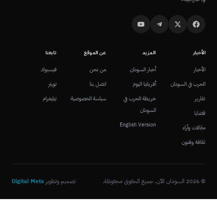
الأخبار
المزيد
عن الموقع
تابعنا
الأخبار
أخبار السودان
من نحن
فيسبوك
الحرب في السودان
أفريقيا اليوم
اتصل بنا
تويتر
تقارير
خريطة الحرب في
سياسة الخصوصية
تيليغرام
السودان
قضايا
English Version
مقالات وآراء
ثقافة وفنون
© 2026 السودان الآن. جميع الحقوق محفوظة.
تصميم وتطوير
Digital Meta