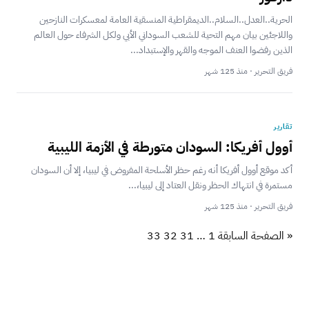
الحرية..العدل..السلام..الديمقراطية المنسقية العامة لمعسكرات النازحين
واللاجئين بيان مهم التحية للشعب السوداني الأبي ولكل الشرفاء حول العالم
الذين رفضوا العنف الموجه والقهر والإستبداد...
فريق التحرير · منذ 125 شهر
تقارير
أوول أفريكا: السودان متورطة في الأزمة الليبية
أكد موقع أوول أفريكا أنه رغم حظر الأسلحة المفروض في ليبيا، إلا أن السودان
مستمرة في انتهاك الحظر ونقل العتاد إلى ليبيا،...
فريق التحرير · منذ 125 شهر
« الصفحة السابقة
1
…
31
32
33