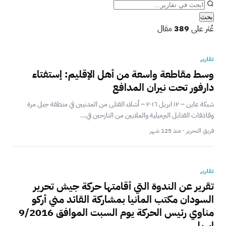
بحث
عُثر على
389
مقال
تقارير
وسط مقاطعة واسعة من أهل الإقليم: إستفتاء
دارفور تحت نيران المدافع
شبكة عاين – ١٢ ابريل ٢٠١٦ – أشلاء القتلى من المدنيين في منطقة جبل مرة
وقاذفات القنابل البرميلية والملايين من النازحين في...
فريق التحرير · منذ 125 شهر
تقارير
تقرير عن الندوة التي أقامتها حركة جيش تحرير
السودان مكتب المانيا بمشاركة القائد مني أركو
مناوي رئيس الحركة يوم السبت الموافق 9/2016
ابريل