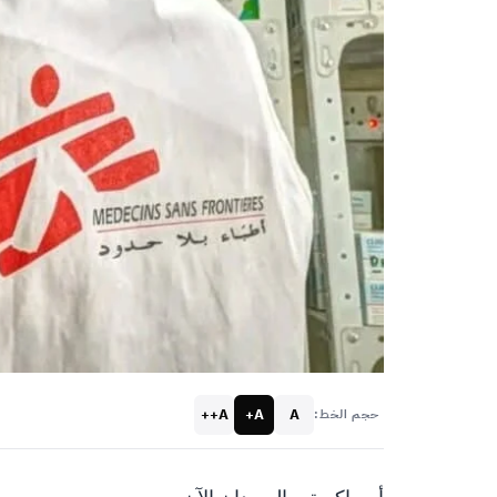
A++
A+
A
حجم الخط:
أم راكوبة – السودان الآن