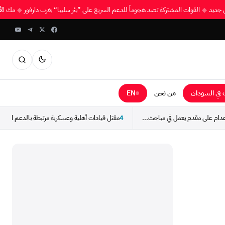
قاق جديد
◆
القوات المشتركة تصد هجوماً للدعم السريع على ”بئر سليبا“ بغرب دارفور
◆
مك ا
في السودان
من نحن
EN
عدام على مقدم يعمل في مباحث...
4