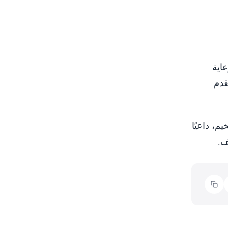
اية
قدم
م، داعيًا
ف.