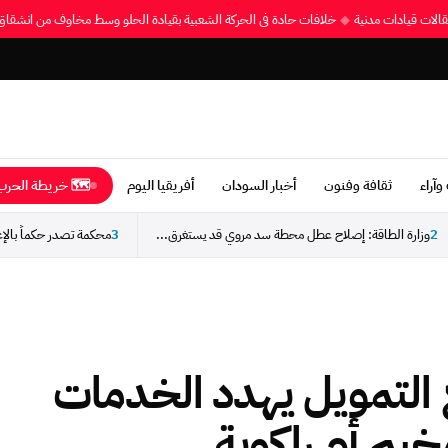
عتقالات قيادات مدنية
◆
خلافات حادة في الحركة الشعبية بقيادة الحلو وسط مخاوف من انش
وآراء
ثقافة وفنون
أخبار السودان
أفريقيا اليوم
🗺 خريطة الحرب 
2
وزارة الطاقة: إصلاح عطل محطة سد مروي قد يستغرق...
3
محكمة تصدر حكماً بالإ
ع التمويل يهدد الخدمات
خيم أم راكوبة