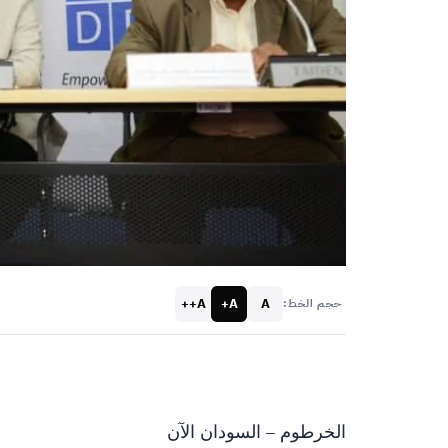
A++
A+
A
حجم الخط:
الخرطوم – السودان الآن