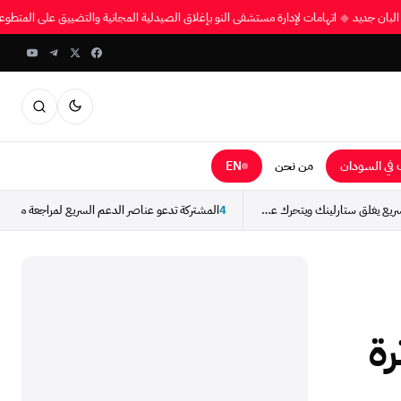
ى البان جديد
◆
اتهامات لإدارة مستشفى النو بإغلاق الصيدلية المجانية والتضييق على المت
في السودان
من نحن
EN
طوارئ دار حمر: الدعم السريع يغلق ستارلينك ويتحرك عسكرياً...
4
رة