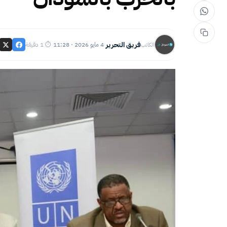
فريق التحرير
4 مايو 2026 · 11:28
⏱ 1 دقيقة
الكاتب
·
·