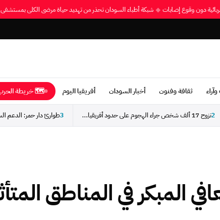
هربائية دون وقوع إصابات
◆
شبكة أطباء السودان تحذر من تهديد حياة مرضى الكلى بمستشف
وآراء
ثقافة وفنون
أخبار السودان
أفريقيا اليوم
🗺 خريطة الحرب 
2
نزوح 17 ألف شخص جراء الهجوم على حدود أفريقيا...
3
افي المبكر في المناطق المتأث