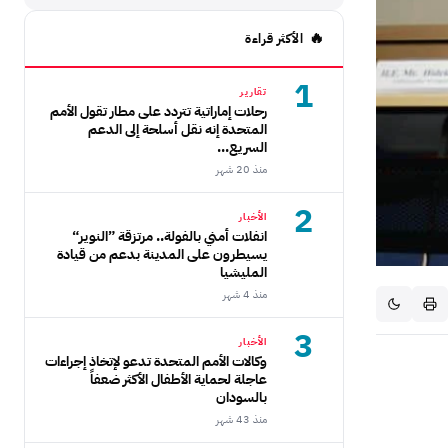
الأكثر قراءة
1
تقارير
رحلات إماراتية تتردد على مطار تقول الأمم
المتحدة إنه نقل أسلحة إلى الدعم
السريع...
منذ 20 شهر
2
الأخبار
انفلات أمني بالفولة.. مرتزقة ”النوير“
يسيطرون على المدينة بدعم من قيادة
المليشيا
منذ 4 شهر
3
الأخبار
وكالات الأمم المتحدة تدعو لإتخاذ إجراءات
عاجلة لحماية الأطفال الأكثر ضعفاً
بالسودان
منذ 43 شهر