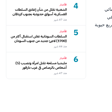
4
الأخبار
لإنمائي
الشعبية تقلل من شأن إغلاق السلطات
العسكرية أسواق حدودية بجنوب كردفان
في
منذ 47 شهر
ريع حيوية
5
الأخبار
السلطات السودانية تعلن استقبال أكثر من
(1700) لاجئ جديد من جنوب السودان
منذ 44 شهر
6
الأخبار
مليشيا مسلحة تقتل امرأة وتصيب (5)
أشخاص بالرصاص في غرب دارفور
منذ 47 شهر