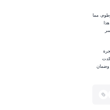
رطوم، مما
هذا
سر
جرة
كدت
ي وضمان