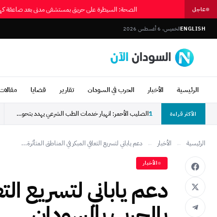
الصحة: السيطرة على حريق بمستشفى مدني بعد صاعقة ك
عاجل
ENGLISH
الخميس، 6 أغسطس 2026
الرئيسية
الأخبار
الحرب في السودان
تقارير
قضايا
مقالات 
1
الصليب الأحمر: انهيار خدمات الطب الشرعي يهدد بتحول آلاف...
الأكثر قراءة
الرئيسية
←
الأخبار
←
دعم ياباني لتسريع التعافي المبكر في المناطق المتأثرة...
الأخبار
دعم ياباني لتسريع التع
بالحرب بالسودان