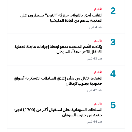
2
الأخبار
انفلات أمني بالفولة.. مرتزقة ”النوير“ يسيطرون على
المدينة بدعم من قيادة المليشيا
منذ 4 شهر
3
الأخبار
وكالات الأمم المتحدة تدعو لإتخاذ إجراءات عاجلة لحماية
الأطفال الأكثر ضعفاً بالسودان
منذ 43 شهر
4
الأخبار
الشعبية تقلل من شأن إغلاق السلطات العسكرية أسواق
حدودية بجنوب كردفان
منذ 47 شهر
5
الأخبار
السلطات السودانية تعلن استقبال أكثر من (1700) لاجئ
جديد من جنوب السودان
منذ 44 شهر