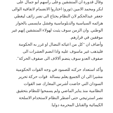
وقال قدورة ان المنشقين وعلى رأسهم ابو جمال على
ابكر ومحمد الامين (تورو) اختاروا الانضمام لاتفاقية الوالى
جعفر عبدالحكم لان النظام يحتاج الى نصر زائف ليغطي
هزائمه السياسية والدبلوماسية وفشل مايسمى بالحوار
الوطني. وان الزمن سوف يثبت لهولاء المنشقين إنهم غير
موفقين في قرارهم.
وأضاف ان “كل من اعيائه النضال او غرر به الحكومة
فليذهب غير ماسوف عليه واذا انضم العشرات الى
صفوف العدو سوف ينضم ألالاف الى صفوف الحركة”.
وأكد استعداد حركته للصمود في وجه القوات الحكومية
مشيرا الى ان الجميع يعلم ببسالة قوات حركة تحرير
السودان التي خاضت أشرس المعارك ضد القوات
النظامية منذ يناير الماضي ولم يسمحوا للنظام بتحقيق
نصر استرتيجي حتى أضطر النظام لاستخدام الاسلحة
الكيمائية والقنابل المحرمة دوليا.