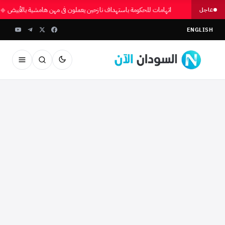
اتهامات للحكومة باستهداف نازحين يعملون في مهن هامشية بالأبيض
◆
عاجل
ENGLISH