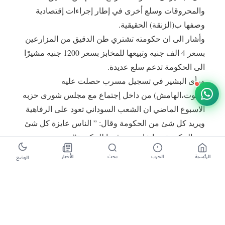
والمحروقات وسلع أخرى في إطار إجراءات إقتصادية
وصفها ب(الزنقة) الحقيقية.
‎وأشار الى ان حكومته تشتري طن الدقيق من المزارعين
بسعر 4 الف جنيه وتبيعها للمخابز بسعر 1200 جنيه مشيرًا
الى الحكومة تدعم سلع عديدة.
‎ورأى البشير في تسجيل مسرب حصلت عليه
(صوت،الهامش) من داخل إجتماع مع مجلس شورى حزبه
الاسبوع الماضي ان الشعب السوداني تعود على الرفاهية
وير
يد كل شئ من الحكومة وقال: ” الناس عايزة كل شئ
من الحكومة وما عايزين يدفعوا للحكومة”.
الرئيسية
الحرب
بحث
الأخبار
الوضع
‎وأضاف: ” ناس دايرة الحكومة تقدم علاج مجاناً صاح,
ودايرة تعليم مجاناً, كل زول داير يوصلو الكهرباء وكل زول
داير يدوهو موية وكل زول داير يوصلو شارع ظلط وكل
زول داير بنزين مدعوم, ودايرين ياكلوا قمح مدعوم