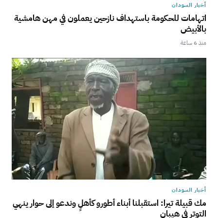
أخبار السودان
اتهامات للحكومة باستهداف نازحين يعملون في مهن هامشية
بالأبيض
منذ 6 ساعة
أخبار السودان
مك قبيلة تيرا: استقبلنا أبناء أطورو كأهلٍ وندعو إلى حوار ينهي
التوتر في هيبان