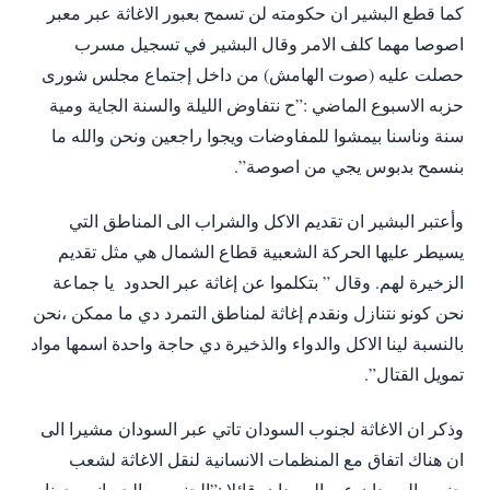
كما قطع البشير ان حكومته لن تسمح بعبور الاغاثة عبر معبر
اصوصا مهما كلف الامر وقال البشير في تسجيل مسرب
حصلت عليه (صوت الهامش) من داخل إجتماع مجلس شورى
حزبه الاسبوع الماضي :”ح نتفاوض الليلة والسنة الجاية ومية
سنة وناسنا بيمشوا للمفاوضات ويجوا راجعين ونحن والله ما
بنسمح بدبوس يجي من اصوصة”.
وأعتبر البشير ان تقديم الاكل والشراب الى المناطق التي
يسيطر عليها الحركة الشعبية قطاع الشمال هي مثل تقديم
الزخيرة لهم. وقال ” بتكلموا عن إغاثة عبر الحدود يا جماعة
نحن كونو نتنازل ونقدم إغاثة لمناطق التمرد دي ما ممكن ،نحن
بالنسبة لينا الاكل والدواء والذخيرة دي حاجة واحدة اسمها مواد
تمويل القتال”.
وذكر ان الاغاثة لجنوب السودان تاتي عبر السودان مشيرا الى
ان هناك اتفاق مع المنظمات الانسانية لنقل الاغاثة لشعب
جنوب السودان عبر السودان. قائلا :”الجنوبيين الجيعانين جونا