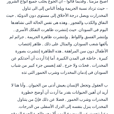
أصبح مزمنا , وقديما قالوا – أن الجوع يجلب جميع أنواع الشرور
– حيث تزداد نسبة الجريمة ويلجأ الناس إلى الى تناول
المخدرارت ويصل درجة الأخلاق إلى مستوى دون الدونيّة , حيث
النفاق والكذب والفجور , وهذه هى نفس الحالة التى نشاهدها
اليوم فى السودان. حيث إنتشرت ظاهرت التفكك الأسرى ,
وإنتشر الفسق واللواط , وإنتشرت ظاهرة الجريمة , جرائم لم
يألفها شعب السودان, والمثال على ذلك , ظاهر إغتصاب
الأطفال دون سن المراهقة , هذه الظاهرة إنتشرت بصورة
كبيرة , خاصّة فى المدن الكبيرة. أما إذا أردت أن أحدثكم عن
المخدرات , فحدّث ولا حرج , لقد إنغمس جزء كبير من شباب
السودان فى إدمان المخدرات وشرب الخمور التى تذه
ب العقول وتجعل الإنسان يعيش أدنى من الحيوان , وأنا هنا لا
أريد ان أهين الحيوانات بقدر ما أردت أن أوضح خطورة
المخدرات وشرب الخمور , فضلا عن ذلك فإنّ من يتناول
المخدرات ينزل بنفسه إلى الدرك الأسفلى من الدرجات.
دعنا نتحدث عن الموضوع المهم ألا وهو ظاهرة الجوع المدقع