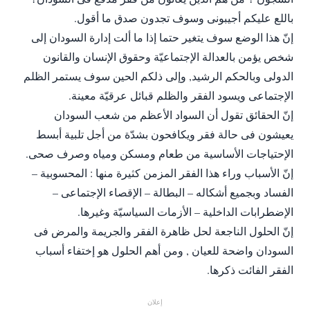
باللع عليكم أجيبونى وسوف تجدون صدق ما أقول.
إنّ هذا الوضع سوف يتغير حتما إذا ما ألت إدارة السودان إلى
شخص يؤمن بالعدالة الإجتماعيّة وحقوق الإنسان والقانون
الدولى وبالحكم الرشيد, وإلى ذلكم الحين سوف يستمر الظلم
الإجتماعى ويسود الفقر والظلم قبائل عرقيّة معينة.
إنّ الحقائق تقول أن السواد الأعظم من شعب السودان
يعيشون فى حالة فقر ويكافحون بشدّة من أجل تلبية أبسط
الإحتياجات الأساسية من طعام ومسكن ومياه وصرف صحى.
إنّ الأسباب وراء هذا الفقر المزمن كثيرة منها : المحسوبية –
الفساد وبجميع أشكاله – البطالة – الإقصاء الإجتماعى –
الإضطرابات الداخلية – الأزمات السياسيّة وغيرها.
إنّ الحلول الناجعة لحل ظاهرة الفقر والجريمة والمرض فى
السودان واضحة للعيان , ومن أهم الحلول هو إختفاء أسباب
الفقر الفائت ذكرها.
إعلان