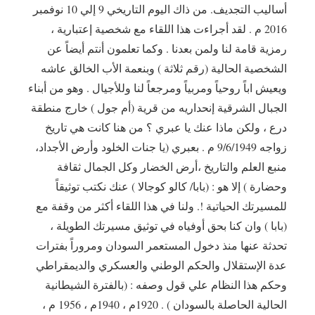
أساليب التجديف. من ذاك اليوم التاريخي 9 إلي 10 نوفمبر
2016 م . لقد أجراءت هذا اللقاء مع شخصية إعتبارية ،
رمزية قامة لنا ولمن بعدنا . وكما تعلمون أنتم أيضاً عن
الشخصية الحالية (رقم ثلاثة ) وبنعمة الأب الخالق عاشه
ويعيش اباً روحياً ومربياً ومرجعاً لنا وللأجيال . وهو من أبناء
الجبال الشرقية إنحداريه من قرية (أم جول ) خارج منطقة
درع ، ولكن ماذا عنك يا عبري ؟ من هنا كانت هي تاريخ
زواجه 9/6/1949 م . بعبري (يا جنات الخلود وأرض الأجداد،
منبع العلم والتاريخ ،أرض الخضار وكل الجمال ثقافة
وحضارة ) إلا هو : (بابا/ كالو كوجالا ) عنك نكتب توثيقاً
للمسيرتك الحياتية !. ولنا في هذا اللقاء أكثر من وقفة مع
(بابا ) وان كنا بحق أوفياه في توثيق مسيرتك الطويلة ،
تحدثة عنها منذ دخول المستعمر السودان ومروراً بفترات
عدة الإستقلال والحكم الوطني والعسكري والديمقراطي
وحكم هذا النظام علي قول وصفه : (بالفترة الشيطانية
الحالية الحاصلة بالسودان ) . 1920م ، 1940م ، 1956 م ،