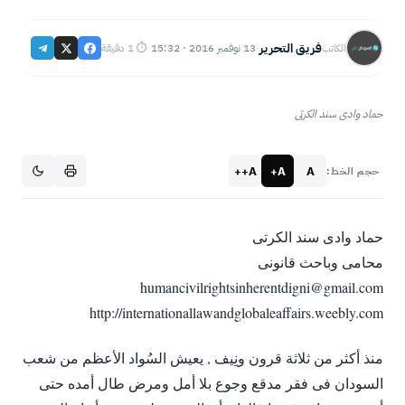
فريق التحرير
13 نوفمبر 2016 · 15:32
⏱ 1 دقيقة
الكاتب
·
·
حماد وادى سند الكرتى
A++
A+
A
حجم الخط:
حماد وادى سند الكرتى
محامى وباحث قانونى
humancivilrightsinherentdigni@gmail.com
http://internationallawandglobaleaffairs.weebly.com
منذ أكثر من ثلاثة قرون ونِيف , يعيش السُواد الأعظم من شعب
السودان فى فقر مدقع وجوع بلا أمل ومرض طال أمده حتى