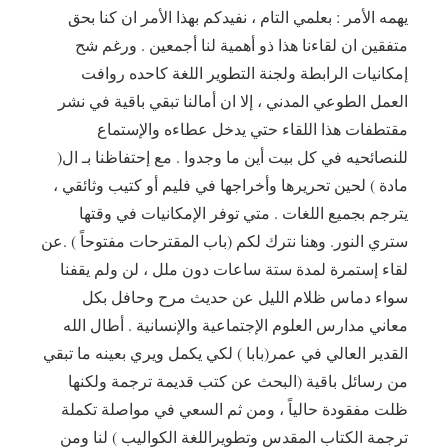
يهمه الأمر : بعلمي التام ، نفيدكم بهذا الأمر ان كنا بحق
متفقين ان لقاءنا هذا ذو أهمية لنا أجمعين . ورغم شح
إمكانيات الرابطة ولجنة التطوير اللغة كاحده روافت
العمل الطوعي المدني ، إلا ان أمالنا تبقي باقية في نشر
مقتطفات هذا اللقاء حتي يدخل عطاءه والإستماع
للنصائحيه في كل بيت أين ما وجدوا . مع إحتفاظنا بـ ال(
مادة ) لحين تحريرها وأخراجها في فليم أو كتيب وثائقي ،
يترجم بجميع اللغات . متي توفر الإمكانيات في وقتها
ستري النور. وهنا نترك لكم (باب المقترحات مفتوحاً ) .عن
لقاء إستمرة لمدة ستة ساعات دون ملل ، لن ولم يقفنا
سواء دماس ظلام الليل عن حديث مرح وحافل بكل
معاني مدارس العلوم الإجتماعية والإنسانية . أطال الله
القدير العالي في عمر(بابا ) لكي يكمل ويري بعينه ما تبقي
من رسائل باقية (البحث عن كتب قديمة ترجمة ولكنها
ظلت مفقودة حالياً ، ومن ثم السعي في مواصلة تكملة
ترجمة الكتاب المقدس وتطويراللغة الكواليب ) لنا ومن