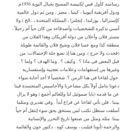
رسامته كأول قس لكنيسة المسيح بجبال النوبة 1956م .
ودول أفريقية أثيوبيا ، كينيا ، مصر ، ومن ثم دول عالمية
كإستراليا ، يوزلندا ، إنجلترا ، المملكة المتحدة ، ..الخ ) ولا
أنسي تذكيره للشخصيات وأصدقاءه من كان حياً أم رحيلاً ،
مستر فلان وأعلان من دولة أفريكان وهذا الفلان من
منطقة كذا ومع عمنا فلان وشيخ فلان والقائمة طويلة
(فحدث ولا حرج ). ومن هنا إذ نضع جلة الإحتمالات: من
قبل البعض في ماذا ؟ . وكيف ؟ . وما الهدف ؟ ولما ؟ .
وغيرها من إستفهامات وعلامات تعجبية وإستفسارية
.حول لقاءنا في هذا الزمن ؟. شخصياً لا أجد أجابة سواء
دعونا نتامل أولاً بكل مشاعرنا والأحاسيس المتجسدة فينا
عن ما قدمه (بابا صموئيل لنا وللعالم أجمع ) وهو لا يزال
بيننا . فلن تأتي لقاءنا عن فراغ أبداً . وفي تقديري ومثلما
أسلفت سنظل نكتب لمن يستحق بحق سوء إنتقل أم حياً
بيننا. مثله ومثل من صنعوا تاريخ التحرر والإنسانية
والرحمة (أبونا فيليب ، يوسف كوه ، دكتور جون والقائمة