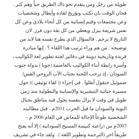
طويلة من رحل ومن يتقدم نحو ذاك الطريق حياً وهم كثر .
فحان الوقت بان نكتب ونؤريخ لقادة وأبطال وشخصيات
وعن مجتمعات وقيم إنسانية من كل أنحاء بلادي وعن كل
نفس شريفة يبزل ويعطي من كل بقة دون فرز. لان
التاريخ لا يرحم . فالسؤال الذي يطرح نفسه هنا لابد من
توضيحه . من هم وراء ترتيب هذا اللقاء ؟ . إنها مبادرة
فريدة وتاريخية دوينة في دفاتير لجنة تطوير لغة الكواليب ،
وأسرة رابطة أبناء الكواليب بالعاصمة (جوبا ) بدولة جنوب
السودان ، إذ ترحب اللجنة بجناب الأب الروحي القس/
صموئيل جنقول أنقلوا . في إجراء (( لقاء توثيقي )) حول
مسيرة حياتية التبشيرية والإنسانية والبطولية منذ زمن
طويل في وقت لا يزال بنفسه يجول فيه مناطق بجبال
النوبة والسودان ما قبل الحرب 2011م ، قبل مطالبته
الشخصية طوعاً الإحالة للمعاش في العام 2006 م –
2007م من (راعية كنيسة المسيح السودانية ) إلا أنه يفتح
طريقاً اخر (الترجمة وتطوير اللغة ) . ولقد جاء في تشريف