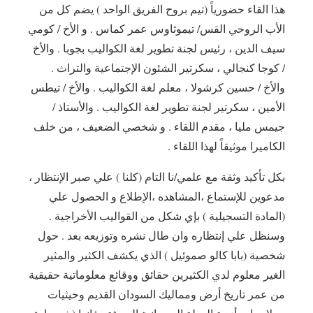
هذا القاء حضورياً (تيم بروح الفريق الواحد ) يضم كل من
الأب الروحي القس/ تيموثاوس عمر كماس . و الأخ / كومي
سيف الدين ، رئيس لجنة تطوير لغة الكواليب بجوبا . والأخ
/ كوجا كنجالي ، سكرتير الشئون الإجتماعية والتراث .
والأخ / حسين كرشولا ، معلم لغة الكواليب . والأخ / تيطس
الأمين ، سكرتير لجنة تطوير لغة الكواليب . والأستاذ /
جيمس مليا ، مقدم اللقاء . و شخصي الضعيف ، من خلف
الكاميرا موثيقاً لهذا اللقاء .
بكل تأكيد وثقة مع علمي/نا التام (كلنا ) علي صبر الإنتظار ،
مدعوين للإستماع ،المشاهده ،الإطلاع و الحصول علي
(المادة التسجيلية ) بإي شكل من القواليب الأخراجية .
وسنظل علي إنتظاره وان طال نشره وتوزيعه بعد . حول
شخصية (بابا كالو صموئيل ) الذي يكشف الكثير والمثير
الغير معلوم لدي الكثيرين حقائق ووقائع معلوماتية حقيقية
من عمر تاريخ أرض ومماليك السودان القديم وحيثيات