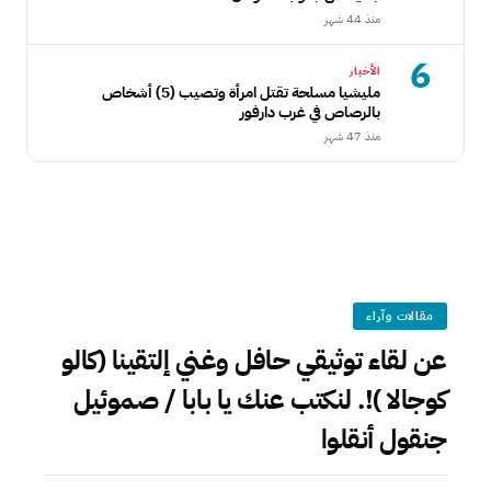
منذ 44 شهر
6
الأخبار
مليشيا مسلحة تقتل امرأة وتصيب (5) أشخاص
بالرصاص في غرب دارفور
منذ 47 شهر
مقالات وآراء
عن لقاء توثيقي حافل وغني إلتقينا (كالو
كوجالا )!. لنكتب عنك يا بابا / صموئيل
جنقول أنقلوا