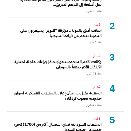
نقل أسلحة إلى الدعم السريع...
منذ 20 شهر
2
الأخبار
انفلات أمني بالفولة.. مرتزقة ”النوير“ يسيطرون على
المدينة بدعم من قيادة المليشيا
منذ 4 شهر
3
الأخبار
وكالات الأمم المتحدة تدعو لإتخاذ إجراءات عاجلة لحماية
الأطفال الأكثر ضعفاً بالسودان
منذ 43 شهر
4
الأخبار
الشعبية تقلل من شأن إغلاق السلطات العسكرية أسواق
حدودية بجنوب كردفان
منذ 47 شهر
5
الأخبار
السلطات السودانية تعلن استقبال أكثر من (1700) لاجئ
جديد من جنوب السودان