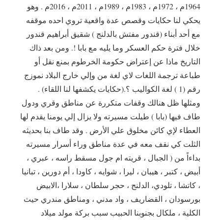
1964م ، 1972م ، 1983م ، 1989م ، 2011م ، 2016م . وهو
يحكي لنا حكايات وقصص عدة واقعية تروي احده موقفه
مع أحد أبناء (قندور مفتش بالدلنج ) شقيق أبراهيم قندور
خلال فترة حكم العسكر وما يليه مع بابا !. ومن بعد ذاك
التاريخ ماذا عن إعتراض حكومة الخرطوم بمنع نقل أو
طباعة ترجمة اللغات لاي لغة من وإلي خارج البلاد نموزج
رقم (1 ) لغة الكواليب ؟.(حكايات يكشفها لنا اللقاء) .
ومثلها ظل هنالك وقفات متكررة عن مناطق وقري ودول
طاف فيها (بابا ) طيلت مسيرته ولا يزال إلي يومنا يقدم لها
العطاء لإي كائن مخلوق علي الأرض . وقد طاف بنا بحديثه
الثلت كي نقف معه في عدة مناطق وراء أسرار مسيرته
بداءاً من ( الجبال ، قريته ام جول مسقط راسه ، عبري ،
أبيض ، كتبر ، هيبان ، ليرا ، شوايه ، كاودا ، أم دورين ، تبانيا
، كاتشا ، تلودي، الدلنج ، حجر سلطان ، سلارا ،الابيض
بورسودان ، القضاريف ، واد مدني ، ومناطق مندري حيث
الكلية ، ملكال بجنوبنا الحبيب سبب بركة مولد ميلاد