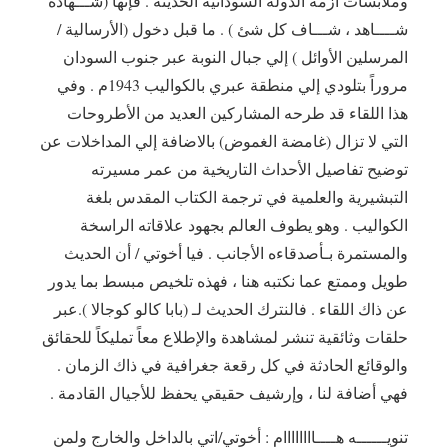
وملابسات أزمة الدولة السودانية الحديثة . فإنها (شـــهادة
شــــاهد ، شـــاف كل شئ ) . ما قبل دخول (الأرسالية /
المرسلين الأوائل ) إلي جبال النوبة عبر جنوب السودان
مروراً بتلودي إلي منطقة عبري بالكواليب 1943م . وفي
هذا اللقاء قد طرحه المشاركين العديد من الأطروحات
التي لا تزال (غامضة الغموض) بالاضافة إلي المداخلات عن
توضيح تفاصيل الأحداث التاريخية من عمر مسيرته
التبشيرية والعلمية في ترجمة الكتاب المقدس بلغة
الكواليب . وهو يطوف العالم بجهود علاقاته الراسخة
والمستمرة بـأصدقاءه الأجانب . فيا أخوتي / أن الحديث
طويل وممتع عما نكتبه هنا ، فهذه تلخيص مبسط بما يدور
عن ذاك اللقاء . فالنترك الحديث لـ (بابا كالو كوجالا ).عبر
حلقات وثائقية تنشر لمشاهدة والإطلاع معاً تمليكاً للحقائق
والوقائع الحادثة في كل رقعة جغرافية في ذاك الزمان .
فهي أضافة لنا ، وإرشيف حقيقي يحفظ للأجيال القادمة .
تنويــــــه هــــاااااااام : أخوتي/اتي بالداخل والخارج ولمن