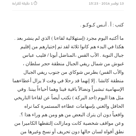
13 نوفمبر 2016 · 15:23
⏱ 1 دقيقة للقراءة
كتب : أ . أنـس كـوكـو .
ما أكتبه اليوم مجرد (إستهلالية لقاءنا ) الذي لم ينشر بعد .
هكذا في البدء هم كانوا ثلاثة لقد تم إختيارهم من إقليم
جبال النوبة . الأب القس ،المناضل أبونا / فليب عباس
غبوش من شمال ريفي الجبال منطقة حجر سلطان ،
والأب القس/ بطرس شوكاي من جنوب ريفي الجبال
منطقة كاتشا . إلا إنهما قد رحلا في وقت لا يزال أعطاءهما
الإسهامية تبشيراً ونضالاً باقية فينا وهما أحياءاً بيننا. وفي
مثل هذا اليوم (احد البركة ) نكتب أيضاً عن لقاءنا التاريخي
الحافل والغني بإسهامات عطاءه المستمرة كما نراه
واقعياً دون ان يترك البعض من هو ومن هم وراء هذا ؟.
وعن مواقف شخصية كانت ومازالت إلتقطها الكاميرا من
نطق أفواه لسان حالها دون تحريف أو نسخ وغيرها من