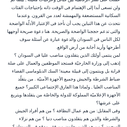
ولن تسعى أبدا إلى الإهتمام فى الوقت ذاته بإحتياجات الفئات
السكانية المستضعفة والمهمشة لعدد من القرون. وعندما
نتحدث عن هذا التباين يجب أن نأخذ فى الإعتبار الأدلّة الواضحة
والتى تدعم حججنا الواضحة والصريحة. هنا دعوة صريحة أوجهها
لكل الناس فى السودان والدعوة عبارة عن أسئلة سوف
أطرحها وأريد أجابة من أرض الواقع.
لمن ينتمى أولئك الذين يتقلدون مناصب عليا فى السودان ؟
إذهب إلى وزارة الخارجيّة فستجد الموظفين والعمال على صلة
قرابة بل وينتمون إلى قبيلة معينة! السك الدبلوماسى القضاء
ضباط الشرطة والجيش وجميع الأجهزة الأمنيّة . من يتقلّد
المناصب العليا , ولماذا هذا الفارق الإجتماعى الكبير؟ جميع
الأجهزة الإعلاميّة المملوكة للدولة والخاصّة من يتقلدها ويتربع
على عرشها؟
وفى المقابل: من هم عمال النظافة ؟ من هم أفراد الجيش
والشرطة والذين هم يتقلدون مناصب دنيا ؟ من هم نزلاء
السجون ؟ من هم الذين يعانون من فقر مدقع فى السودان؟