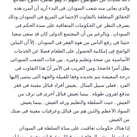
والذى يعانى منه شعب السودان, فى البدء أريد أن أسرد هذه
الحقائق المتعلقة بالتفاوت الإجتماعى المريع فى السودان وذلك
بصرف النظر عن الحكومات المتعاقبة على سدة الحكم فى
السودان , وبالرغم من أن المجتمع الدولى كان قد سعى سعيا
حثيثا فى رفع الناس من هوة الفقر فى السودان , إلاّ أن التباين
الواضح فى إمكانية الحصول على الطعام فضلا عن الخدمات
الأساسية من صحة وتعليم وغيره , بين فئات الشعب السودانى
يظل أمرا فاضحا, ومن الغريب فى الأمر أنّ هذا التفاوت فى
درجة المعيشة يتم تحديده وفقا للقبيلة والجهة التى ينتمى إاليها
الفرد , فعلى سبيل المثال , يعيش أفراد قبائل معينة فى فقر
مدقع لقرون طويلة , بينما تعيش قبائل أخرى فى ترف من
العيش , حيث السلطة والتعليم ورغد العيش , بينما يعيش
السواد الأعظم والذين هم من قبائل وعرقيات معينة فى ضنك
من العيش.
إذا هناك حكومات تعاقبت على سدّة السلطة فى السودان
عملت على نشر الرفاهية بين قبائل وعرقيات معينة , بينما لم