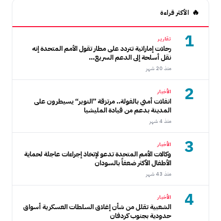
الأكثر قراءة
1
تقارير
رحلات إماراتية تتردد على مطار تقول الأمم المتحدة إنه
نقل أسلحة إلى الدعم السريع...
منذ 20 شهر
2
الأخبار
انفلات أمني بالفولة.. مرتزقة ”النوير“ يسيطرون على
المدينة بدعم من قيادة المليشيا
منذ 4 شهر
3
الأخبار
وكالات الأمم المتحدة تدعو لإتخاذ إجراءات عاجلة لحماية
الأطفال الأكثر ضعفاً بالسودان
منذ 43 شهر
4
الأخبار
الشعبية تقلل من شأن إغلاق السلطات العسكرية أسواق
حدودية بجنوب كردفان