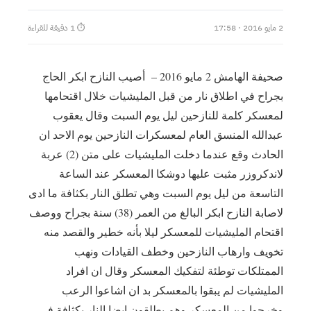
2 مايو 2016 · 17:58
⏱ 1 دقيقة للقراءة
صحيفة الهامش 2 مايو 2016 – أصيب النازح ابكر الحاج
بجراح في اطلاق نار من قبل المليشيات خلال اقتحامها
لمعسكر كلمة للنازحين ليل يوم السبت وقال يعقوب
عبدالله المنسق العام لمعسكرات النازحين يوم الاحد ان
الحادث وقع عندما دخلت المليشيات على متن (2) عربة
لاندكروزر مثبت عليها دوشكا المعسكر عند الساعة
التاسعة من ليل يوم السبت وهي تطلق النار بكثافة ما ادى
لاصابة النازح ابكر البالغ من العمر (38) سنة بجراح ووصف
اقتحام المليشيات للمعسكر ليلا بأنه خطير والقصد منه
تخويف وارهاب النازحين وخطف القيادات ونهب
الممتلكات توطئة لتفكيك المعسكر وقال ان افراد
المليشيات لم يبقوا بالمعسكر بد ان اشاعوا الرعب
وخرجوا من المعسكر وهم يطلقون ايضا النار بكثافة في