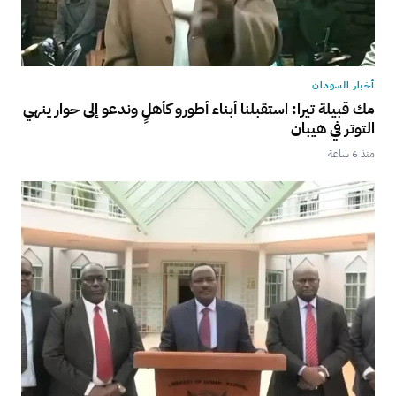
أخبار السودان
مك قبيلة تيرا: استقبلنا أبناء أطورو كأهلٍ وندعو إلى حوار ينهي
التوتر في هيبان
منذ 6 ساعة