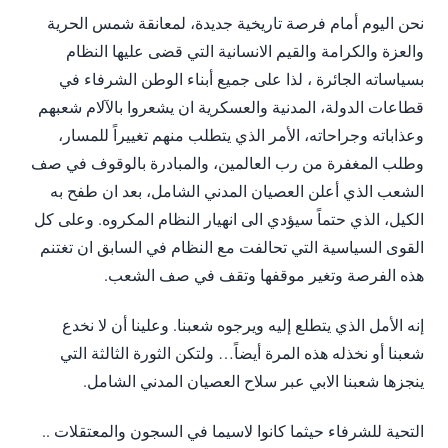
نحن اليوم أمام فرصة تاريخية جديدة، لمعانقة شمس الحرية
والعزة والكرامة والقيم الانسانية التي قضى عليها النظام
بسياساته الجائرة ، لذا على جميع أبناء الوطن الشرفاء في
قطاعات الدولة، المدنية والعسكرية ان يشعروا بالآلام شعبهم
وعذاباته وجراحاته، الأمر الذي يتطلب منهم تغييراً للمسار،
وطلب المغفرة من رب العالمين، والمبادرة بالوقوف في صف
الشعب الذي أعلن العصيان المدني الشامل، بعد ان طفح به
الكيل، الذي حتماً سيؤدي الى انهيار النظام المكروه. وعلى كل
القوى السياسية التي تحالفت مع النظام في السابق ان تغتنم
هذه الفرصة وتغير موقفها وتقف في صف الشعب.
إنه الأمل الذي يتطلع إليه ويرجوه شعبنا. وعلينا أن لا نخدع
شعبنا أو نخذله هذه المرة أيضاً… ولتكن الثورة الثالثة التي
ينجزها شعبنا الابي عبر سلاح العصيان المدني الشامل.
التحية للشرفاء حيثما كانوا لاسيما في السجون والمعتقلات ..