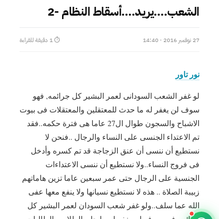
الشعب….يريد….أسقاط النظام -2
27 نوفمبر 2016 · 14:40
⏱ 1 دقيقة للقراءة
نور تاور
لو غفر الشعب السودانى لعمر البشير كل جرائمه, فهو
سوف لن يغفر له ما حدث للمعتقلين والمعتقلات فى بيوت
الاشباح والسجون طوال ال27 عاما هى فترة حكمه..فقد
تم الاعتداء الجنسى على النساء والرجال ..فنحن لا
نستطيع أن ننسى أن عنق الزجاجة قد تم كسره وأدخل
فى فروج النساء..ولا نستطيع أن ننسى الاعتداءات
الجنسية على الرجال حتى عمر سبعين عاما تزين هاماتهم
زبيبة الصلاة .. هذه لا نستطيع نسيانها ولا ينفع معها عفى
الله عما سلف..ولو غفر شعب السودان لعمر البشير كل
جرائمه فهو سوف لن يغفر له ما حل بالطلاب والطالبات