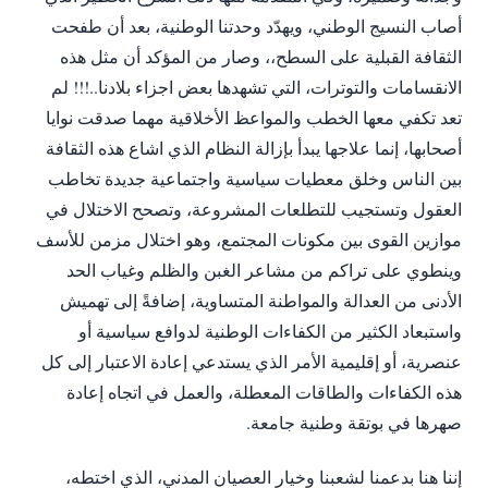
أصاب النسيج الوطني، ويهدّد وحدتنا الوطنية، بعد أن طفحت
الثقافة القبلية على السطح،، وصار من المؤكد أن مثل هذه
الانقسامات والتوترات، التي تشهدها بعض اجزاء بلادنا..!!! لم
تعد تكفي معها الخطب والمواعظ الأخلاقية مهما صدقت نوايا
أصحابها، إنما علاجها يبدأ بإزالة النظام الذي اشاع هذه الثقافة
بين الناس وخلق معطيات سياسية واجتماعية جديدة تخاطب
العقول وتستجيب للتطلعات المشروعة، وتصحح الاختلال في
موازين القوى بين مكونات المجتمع، وهو اختلال مزمن للأسف
وينطوي على تراكم من مشاعر الغبن والظلم وغياب الحد
الأدنى من العدالة والمواطنة المتساوية، إضافةً إلى تهميش
واستبعاد الكثير من الكفاءات الوطنية لدوافع سياسية أو
عنصرية، أو إقليمية الأمر الذي يستدعي إعادة الاعتبار إلى كل
هذه الكفاءات والطاقات المعطلة، والعمل في اتجاه إعادة
صهرها في بوتقة وطنية جامعة.
إننا هنا بدعمنا لشعبنا وخيار العصيان المدني، الذي اختطه،