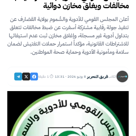
مخالفات ويغلق مخازن دوائية
أعلن المجلس القومي للأدوية والسُّموم بولاية القضارف عن
تنفيذ جولة رقابية مشتركة أسفرت عن ضبط مخالفات تتعلق
بتداول أدوية غير مسجلة، وإغلاق مخازن ثبت عدم استيفائها
للاشتراطات القانونية، مؤكداً استمرار حملات التفتيش لضمان
سلامة ومأمونية الأدوية وحماية صحة المواطنين.
فريق التحرير
8 يونيو 2026 · 13:31
⏱ 1 دقيقة
الكاتب
·
·