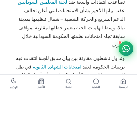
تصاعدت انتقادات واسعة ضد
لجنة المعلمين السودانيين
عقب بيانها الأخير بشأن الامتحانات التي أعلن تحالف
الدعم السريع والحركة الشعبية – شمال تنظيمها بمدينة
نيالا، وسط اتهامات للجنة بتغيير خطابها مقارنة بمواقف
سابقة تجاه امتحانات نظمتها الحكومة السودانية خلال
الحرب.
وتداول ناشطون مقارنة بين بيان سابق للجنة انتقدت فيه
ترتيبات الحكومة لعقد
امتحانات الشهادة الثانوية
في ظل
الحرب، وشككت في الأرقام المعلنة بشأن أعداد الطلاب
الجالسين للامتحانات، معتبرة أن العملية التعليمية حينها
الرئيسية
الحرب
بحث
الأخبار
الوضع
تُستخدم في سياق الانقسام السياسي والحرب.
وكان تحالف
الدعم السريع والحركة الشعبية
قد أعلن
أمس الأحد تنظيم امتحانات للشهادة السودانية في نيالا،
الأمر الذي أثار جدلاً واسعاً في الرأي العام السوداني،
وسط تشكيك في أهداف الخطوة، واعتبارها من قبل