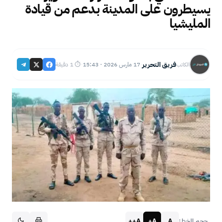
يسيطرون على المدينة بدعم من قيادة
المليشيا
فريق التحرير
17 مارس 2026 · 15:43
⏱ 1 دقيقة
الكاتب
·
·
A++
A+
A
حجم الخط: