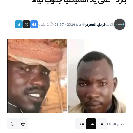
فريق التحرير
4 مايو 2026 · 06:57
⏱ 1 دقيقة
الكاتب
·
·
A++
A+
A
حجم الخط: