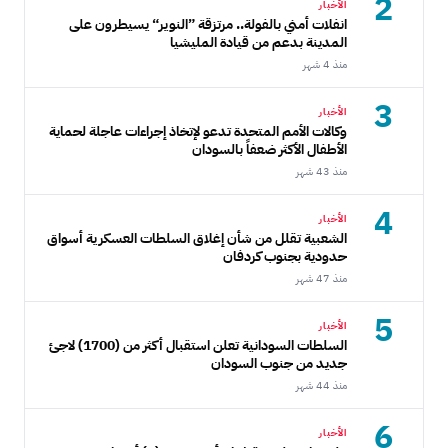
2
الأخبار
انفلات أمني بالفولة.. مرتزقة ”النوير“ يسيطرون على
المدينة بدعم من قيادة المليشيا
منذ 4 شهر
3
الأخبار
وكالات الأمم المتحدة تدعو لإتخاذ إجراءات عاجلة لحماية
الأطفال الأكثر ضعفاً بالسودان
منذ 43 شهر
4
الأخبار
الشعبية تقلل من شأن إغلاق السلطات العسكرية أسواق
حدودية بجنوب كردفان
منذ 47 شهر
5
الأخبار
السلطات السودانية تعلن استقبال أكثر من (1700) لاجئ
جديد من جنوب السودان
منذ 44 شهر
6
الأخبار