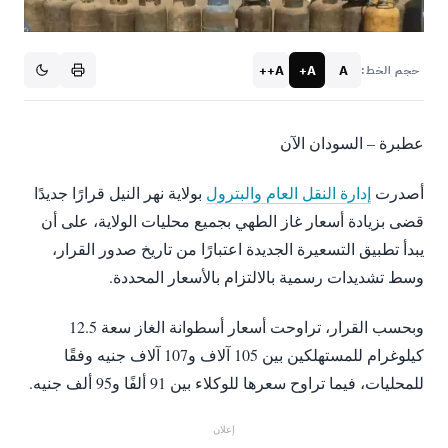
A++
A+
A
حجم الخط:
عطبرة – السودان الآن
أصدرت
إدارة النقل العام والبترول
بولاية نهر النيل قرارًا جديدًا
قضى بزيادة أسعار غاز الطهي بجميع محليات الولاية، على أن
يبدأ تطبيق التسعيرة الجديدة اعتبارًا من تاريخ صدور القرار،
وسط تشديدات رسمية بالالتزام بالأسعار المحددة.
وبحسب القرار، تراوحت أسعار أسطوانة الغاز سعة 12.5
كيلوغرام للمستهلكين بين 105 آلاف و107 آلاف جنيه وفقًا
للمحليات، فيما تراوح سعرها للوكلاء بين 91 ألفًا و95 ألف جنيه.
إعلان