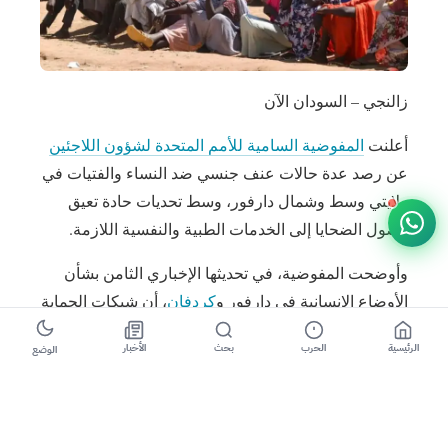
زالنجي – السودان الآن
أعلنت
المفوضية السامية للأمم المتحدة لشؤون اللاجئين
عن رصد عدة حالات عنف جنسي ضد النساء والفتيات في
ولايتي وسط وشمال دارفور، وسط تحديات حادة تعيق
وصول الضحايا إلى الخدمات الطبية والنفسية اللازمة.
وأوضحت المفوضية، في تحديثها الإخباري الثامن بشأن
الأوضاع الإنسانية في دارفور و
كردفان
، أن شبكات الحماية
بمحليتي زالنجي ومكجر بولاية وسط دارفور تمكنت من
الرئيسية
الحرب
بحث
الأخبار
الوضع
رصد الحالات وتقديم دعم متخصص للمتضررين في محلية
أزوم أم شلاية، فيما جرى تدريب 30 عضواً من المجتمع
المحلي بمنطقة روكرو على مسارات الإحالة وإدارة
الحالات، إلى جانب رصد 11 حالة إضافية في شمال