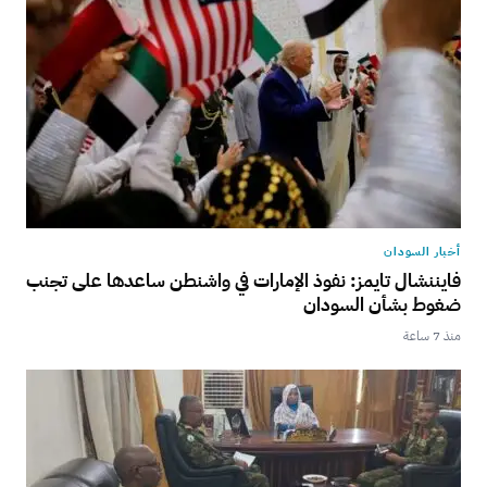
أخبار السودان
فايننشال تايمز: نفوذ الإمارات في واشنطن ساعدها على تجنب
ضغوط بشأن السودان
منذ 7 ساعة